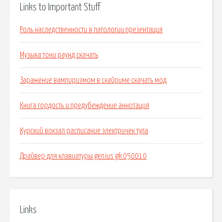
Links to Important Stuff
Роль наследственности в патологии презентация
Музыка тони раунд скачать
Заражение вампиризмом в скайриме скачать мод
Книга гордость и предубеждение аннотация
Курский вокзал расписание электричек тула
Драйвер для клавиатуры genius gk 050010
Links