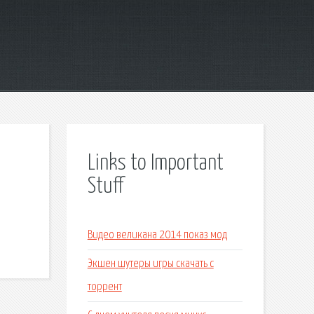
Links to Important
Stuff
Видео великана 2014 показ мод
Экшен шутеры игры скачать с
торрент