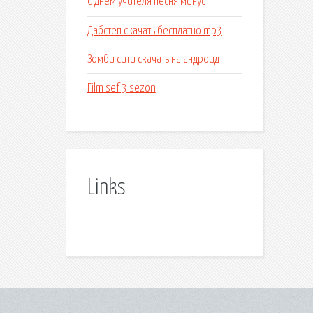
С днем учителя песня минус
Дабстеп скачать бесплатно mp3
Зомби сити скачать на андроид
Film sef 3 sezon
Links