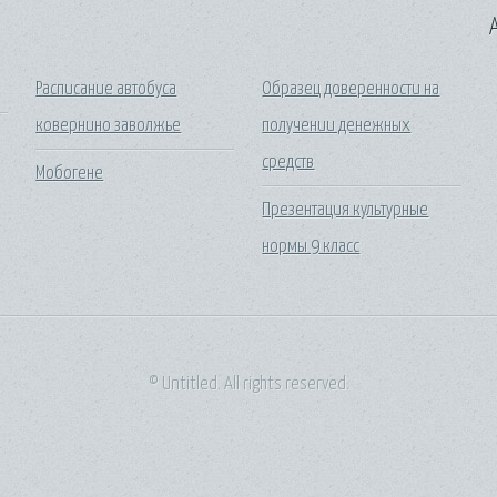
A
Расписание автобуса
Образец доверенности на
ковернино заволжье
получении денежных
средств
Мобогене
Презентация культурные
нормы 9 класс
© Untitled. All rights reserved.