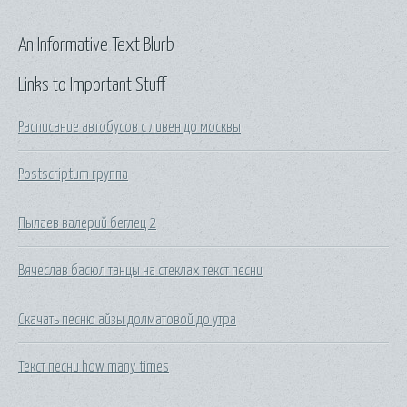
An Informative Text Blurb
Links to Important Stuff
Расписание автобусов с ливен до москвы
Postscriptum группа
Пылаев валерий беглец 2
Вячеслав басюл танцы на стеклах текст песни
Скачать песню айзы долматовой до утра
Текст песни how many times