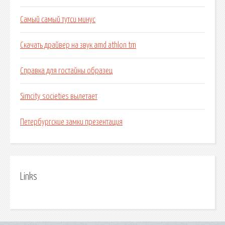
Самый самый тутси минус
Скачать драйвер на звук amd athlon tm
Справка для гостайны образец
Simcity societies вылетает
Петербургские замки презентация
Links