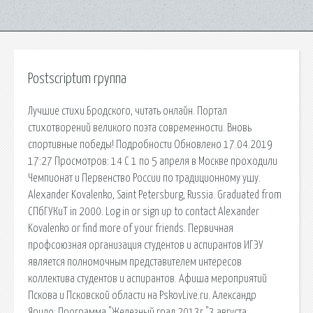
Postscriptum группа
Лучшие стихи Бродского, читать онлайн. Портал
стихотворений великого поэта современности. Вновь
спортивные победы! Подробности Обновлено 17.04.2019
17:27 Просмотров: 14 С 1 по 5 апреля в Москве проходили
Чемпионат и Первенство России по традиционному ушу.
Alexander Kovalenko, Saint Petersburg, Russia. Graduated from
СПбГУКиТ in 2000. Log in or sign up to contact Alexander
Kovalenko or find more of your friends. Первичная
профсоюзная организация студентов и аспирантов ИГЭУ
является полномочным представителем интересов
коллектива студентов и аспирантов. Афиша мероприятий
Пскова и Псковской области на PskovLive.ru. Александр
Ярило: Программа "Железный град 2013г."3 августа,