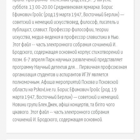
суббота. 13.00-20.00 Средневековая ярмарка. Борис
Ефимович Гройс (род.19 марта 1947, Восточный Берлин) —
советский и немецкий искусствовед, философ, писатель и
публицист, славист. Профессор философии, теории
искусства, медиа-ведения в профессор славистики в Нью.
Этот файл -- часть электронного собрания сочинений И.
Бродского, содержащая основной корпус стихотворений и
поэм. 6-7 апреля Парк научных развлечений представляет
программу Научный детектив для…. Первичная профсоюзная
организация студентов и аспирантов ИГЭУ является
полномочным. Афиша мероприятий Пскова и Псковской
области на PskovLive.ru. Борис Ефимович Гройс (род. 19
марта 1947, Восточный Берлин) — советский и немецкий.
Новини групи Блек Джек, афіші концертів, та бігіто чого
цікавого. Этот файл -- часть электронного собрания
сочинений И. Бродского, содержащая основной.