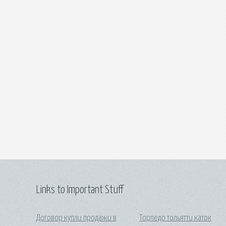
Links to Important Stuff
Договор купли продажи в
Торпедо тольятти каток