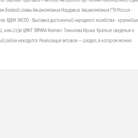
зи. Вариант тура авиа + автобус Авторский тур Галины Никоноровой 8 дн
там боевой славы Авиакомпания Нордавиа. Авиакомпания ГТК Россия -
в. ВДНХ ЭКСПО - Выставка достижений народного хозяйства - крупнейш
61, ком.219л ЦМИТ ЭВРИКА Контакт: Томилова Ирина. Краткие сведения о
й район находится. Реализация активов — раздел, в котором можно