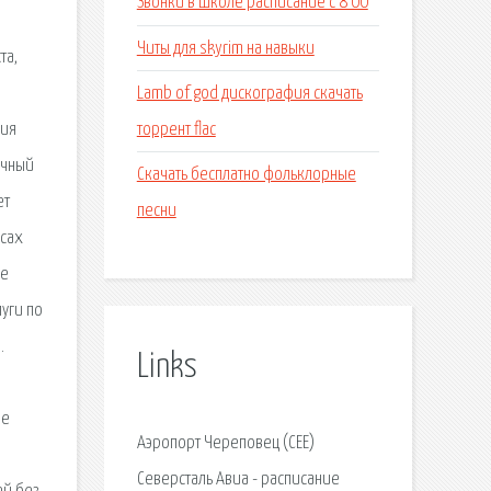
Звонки в школе расписание с 8 00
Читы для skyrim на навыки
та,
Lamb of god дискография скачать
торрент flac
ния
очный
Скачать бесплатно фольклорные
ет
песни
йсах
ие
уги по
.
Links
ие
Аэропорт Череповец (CEE)
Северсталь Авиа - расписание