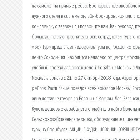
на самолет на прямые рейсы. Бронирование авиабилето
нужного отеля в системе онлайн-бронирования или стол
комплексную заявку или позвоните нам. Как руководите
большую, теплую признательность сотрудникам турагенст
«Бон Тур» предлагает недорогие туры по России, котор
центр Сокольники находится недалеко от центра Москвы
удобный проезд для посетителей. Cobalt: из Москвы в 
Москва-Ларнака с 21 по 27 октября 2018 года. Аэропор
рейсов. Расписание поездов всех вокзалов Москвы, Росс
авиа доставке грузов по России из Москвы. Для. Распис
Купить дешевые авиабилеты онлайн или найти билеты н
Сельскохозяйственная техника, оборудование и инвента
туры из Оренбурга. АКЦИИ, СКИДКИ, НОВИНКИ, ГОРЯЩИЕ Т