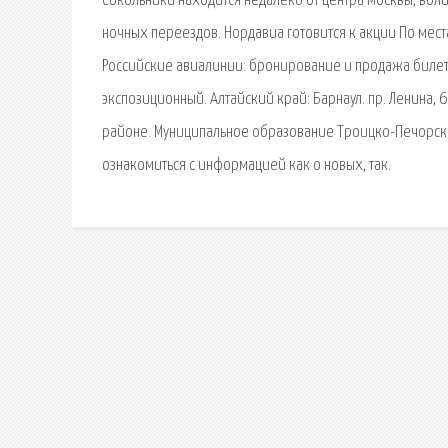
Сокольники находится недалеко от центра Москвы, вбли
ночных переездов. Нордавиа готовится к акции По мес
Российские авиалинии: бронирование и продажа билето
экспозиционный. Алтайский край: Барнаул. пр. Ленина, 
районе. Муниципальное образование Троицко-Печорски
ознакомиться с информацией как о новых, так.