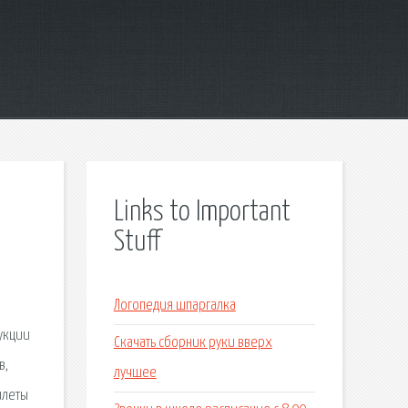
Links to Important
Stuff
Логопедия шпаргалка
укции
Скачать сборник руки вверх
в,
лучшее
илеты