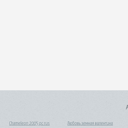
A
Chameleon 2005 pc rus
Любовь земная валентина