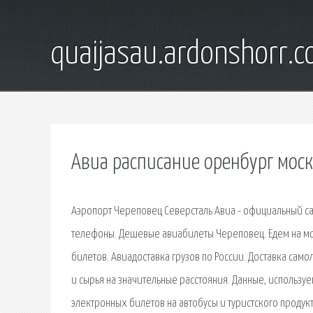
quaijasau.ardonshorr.
Авиа расписание оренбург мос
Аэропорт Череповец Северсталь Авиа - официальный са
телефоны. Дешевые авиабилеты Череповец. Едем на мо
билетов. Авиадоставка грузов по России. Доставка са
и сырья на значительные расстояния. Данные, используе
электронных билетов на автобусы и туристского продук