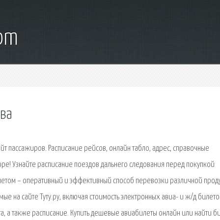
com
ква
йт пассажиров. Расписание рейсов, онлайн табло, адрес, справочные
ре! Узнайте расписание поездов дальнего следования перед покупкой
молетом – оперативный и эффективный способ перевозки различной прод
мые на сайте Туту.ру, включая стоимость электронных авиа- и ж/д билето
та, а также расписание. Купить дешевые авиабилеты онлайн или найти б