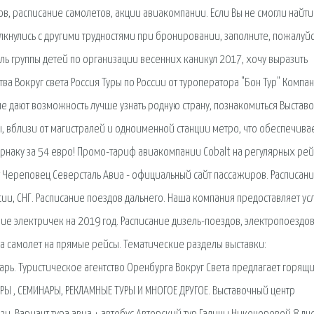
в, расписание самолетов, акции авиакомпании. Если Вы не смогли найти
кнулись с другими трудностями при бронировании, заполните, пожалуйс
ль группы детей по организации весенних каникул 2017, хочу выразить
ва Вокруг света Россия Туры по России от туроператора "Бон Тур" Компа
ые дают возможность лучше узнать родную страну, познакомиться Выстав
, вблизи от магистралей и одноименной станции метро, что обеспечива
Ларнаку за 54 евро! Промо-тариф авиакомпании Cobalt на регулярных ре
т Череповец Северсталь Авиа - официальный сайт пассажиров. Расписан
ии, СНГ. Расписание поездов дальнего. Наша компания предоставляет усл
ание электричек на 2019 год. Расписание дизель-поездов, электропоездов
а самолет на прямые рейсы. Тематические разделы выставки:
рь. Туристическое агентство Оренбурга Вокруг Света предлагает горящ
УРЫ , СЕМИНАРЫ, РЕКЛАМНЫЕ ТУРЫ И МНОГОЕ ДРУГОЕ. Выставочный центр