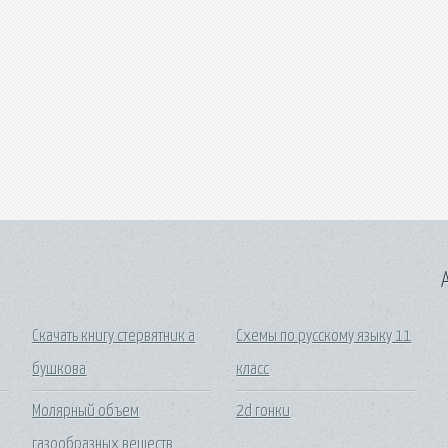
A
Скачать книгу стервятник а
Схемы по русскому языку 11
бушкова
класс
Молярный объем
2d гонки
газообразных веществ