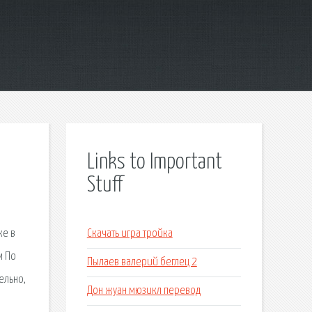
Links to Important
Stuff
ке в
Скачать игра тройка
м По
Пылаев валерий беглец 2
ельно,
Дон жуан мюзикл перевод