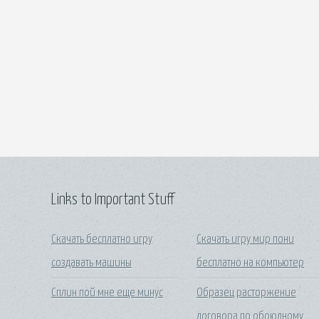
Links to Important Stuff
Скачать бесплатно игру
Скачать игру мир пони
создавать машины
бесплатно на компьютер
Сплин пой мне еще минус
Образец расторжение
договора по обоюдному