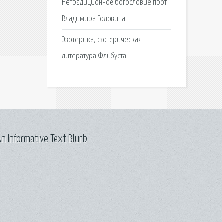
Нетрадиционное богословие прот.
Владимира Головина.
Эзотерика, эзотерическая
литература Флибуста.
n Informative Text Blurb