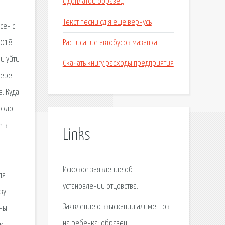
с доплатой образец
Текст песни сд я еще вернусь
сен с
Расписание автобусов мазанка
2018
и уйти
Скачать книгу расходы предприятия
зере
. Куда
уждо
е в
Links
Исковое заявление об
ля
установлении отцовства.
зу
Заявление о взыскании алиментов
ны.
на ребенка: образец.