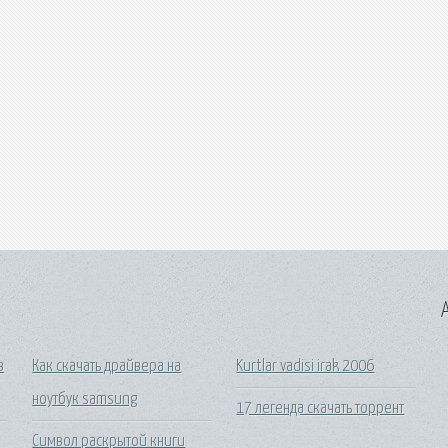
A
в
Как скачать драйвера на
Kurtlar vadisi irak 2006
ноутбук samsung
17 легенда скачать торрент
Символ раскрытой книги