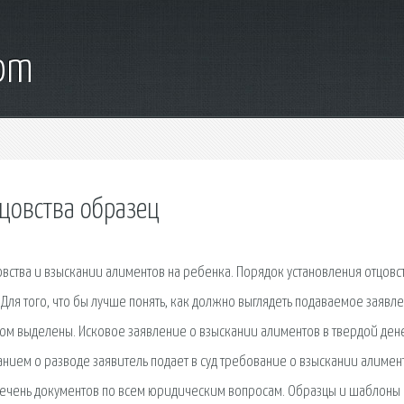
com
цовства образец
овства и взыскании алиментов на ребенка. Порядок установления отцовст
Для того, что бы лучше понять, как должно выглядеть подаваемое заявл
том выделены. Исковое заявление о взыскании алиментов в твердой де
анием о разводе заявитель подает в суд требование о взыскании алимент
речень документов по всем юридическим вопросам. Образцы и шаблоны