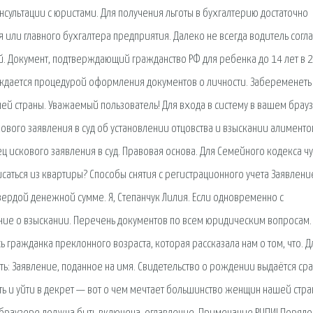
нсультации с юристами. Для получения льготы в бухгалтерию достаточно
 или главного бухгалтера предприятия. Далеко не всегда водитель согла
. Документ, подтверждающий гражданство РФ для ребенка до 14 лет в 
ождается процедурой оформления документов о личности. Забеременеть 
ей страны. Уважаемый пользователь! Для входа в систему в вашем брау
вого заявления в суд об установлении отцовства и взыскании алиментов
ец искового заявления в суд. Правовая основа. Для Семейного кодекса ч
писаться из квартиры? Способы снятия с регистрационного учета Заявлени
вердой денежной сумме. Я, Степанчук Лилия. Если одновременно с
ание о взыскании. Перечень документов по всем юридическим вопросам.
 гражданка преклонного возраста, которая рассказала нам о том, что. Д
ть: Заявление, поданное на имя. Свидетельство о рождении выдаётся сра
ь и уйти в декрет — вот о чем мечтает большинство женщин нашей стра