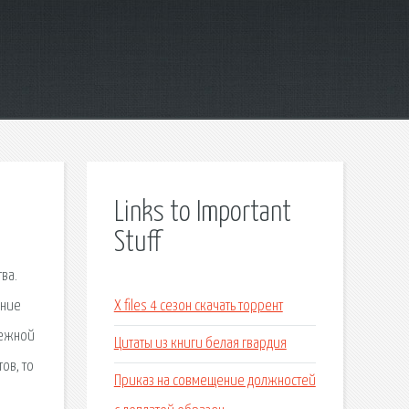
Links to Important
Stuff
ва.
ение
X files 4 сезон скачать торрент
нежной
Цитаты из книги белая гвардия
ов, то
Приказ на совмещение должностей