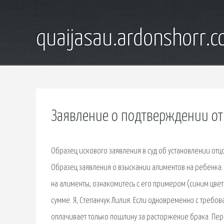
quaijasau.ardonshorr.
Заявление о подтверждении от
Образец искового заявления в суд об установлении отц
Образец заявления о взыскании алиментов на ребенка. 
на алименты, ознакомитесь с его примером (синим цве
сумме. Я, Степанчук Лилия. Если одновременно с требов
оплачивает только пошлину за расторжение брака. Пе