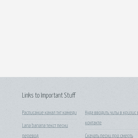
Links to Important Stuff
Расписание канал тнт камеди
Куда вводить читы в кризис 
контакте
Lana banana текст песни
перевод
Скачать песни про смерть