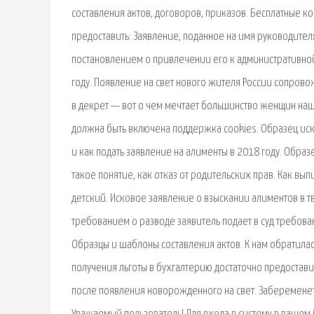
составления актов, договоров, приказов. Бесплатные ко
предоставить: Заявление, поданное на имя руководителя
постановлением о привлечении его к административной
году. Появление на свет нового жителя России сопров
в декрет — вот о чем мечтает большинство женщин наш
должна быть включена поддержка cookies. Образец иско
и как подать заявление на алименты в 2018 году. Образ
такое понятие, как отказ от родительских прав. Как вы
детский. Исковое заявление о взыскании алиментов в т
требованием о разводе заявитель подает в суд требов
Образцы и шаблоны составления актов. К нам обратилась
получения льготы в бухгалтерию достаточно предостави
после появления новорожденного на свет. Забеременет