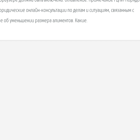
 браузере должна быть включена. оглавление. Примечание РЦПИ! Порядо
 юридические онлайн-консультации по делам и ситуациям, связанным с
ие об уменьшении размера алиментов. Какие.