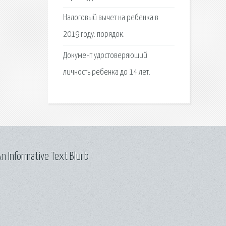
Налоговый вычет на ребенка в
2019 году: порядок.
Документ удостоверяющий
личность ребенка до 14 лет.
n Informative Text Blurb