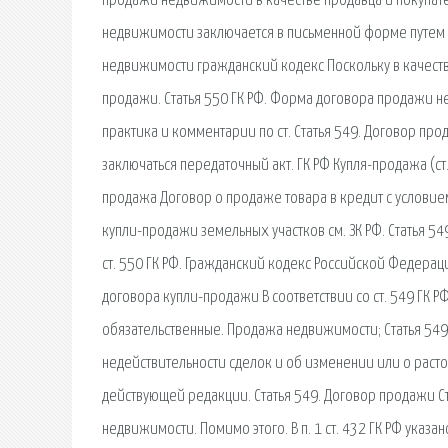
продажи недвижимости в качестве продавца и покупател
недвижимости заключается в письменной форме путем 
недвижимости гражданский кодекс Поскольку в качестве
продажи. Статья 550 ГК РФ. Форма договора продажи н
практика и комментарии по ст. Статья 549. Договор 
заключаться передаточный акт. ГК РФ Купля-продажа (с
продажа Договор о продаже товара в кредит с условие
купли-продажи земельных участков см. ЗК РФ. Статья 
ст. 550 ГК РФ. Гражданский кодекс Российской Федерац
договора купли-продажи В соответствии со ст. 549 Г
обязательственные. Продажа недвижимости; Статья 54
недействительности сделок и об изменении или о расто
действующей редакции. Статья 549. Договор продажи С
недвижимости. Помимо этого. В п. 1 ст. 432 ГК РФ указ