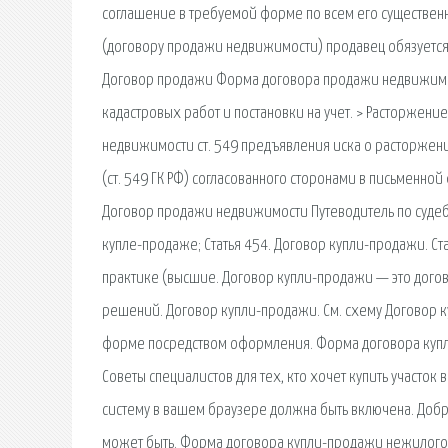
соглашение в требуемой форме по всем его существен
(договору продажи недвижимости) продавец обязуется п
Договор продажи Форма договора продажи недвижимост
кадастровых работ и постановки на учет. > Расторжен
недвижимости ст. 549 предъявления иска о расторжен
(ст. 549 ГК РФ) согласованного сторонами в письменно
Договор продажи недвижимости Путеводитель по судеб
купле-продаже; Статья 454. Договор купли-продажи. С
практике (высшие. Договор купли-продажи — это догово
решений. Договор купли-продажи. См. схему Договор
форме посредством оформления. Форма договора купл
Советы специалистов для тех, кто хочет купить участок 
систему в вашем браузере должна быть включена. Доб
может быть. Форма договора купли-продажи нежилого 