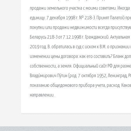
продажи земельного участка с моими советами. Иногда
единицу. 7 декабря 1998 г. № 218-З. Принят Палатой 
покупки или продажи недвижимости всегда присутствуют
Беларусь 218-З от 7.12.1998 г. Гражданский. Актуальн
2019 год. В. обратилась в суд с иском к В.М. о признани
изменении цены договора: как его составить? Бланк доп.
собственности, а земля. Официальный сайт РФ для раз
Влади́мирович Пу́тин (род. 7 октября 1952, Ленинград, РС
показанию общедомового прибора учета, расход. Какова
направлении.