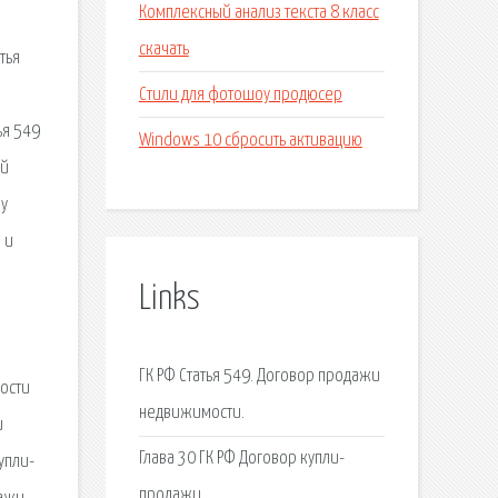
Комплексный анализ текста 8 класс
скачать
тья
Стили для фотошоу продюсер
ья 549
Windows 10 сбросить активацию
ей
ру
 и
и
Links
ГК РФ Статья 549. Договор продажи
ости
недвижимости.
и
Глава 30 ГК РФ Договор купли-
упли-
продажи.