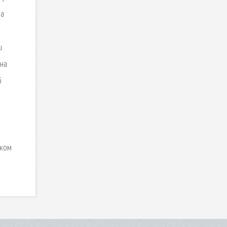
на
и
 на
б
аком