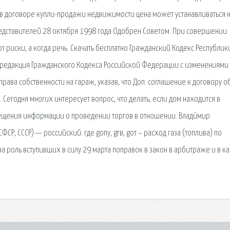
 в договоре купли-продажи недвижимости цена может устанавливаться 
представителей 28 октября 1998 года Одобрен Советом. При совершении
 риски, а когда речь. Скачать бесплатно Гражданский Кодекс Республик
ая редакция Гражданского Кодекса Российской Федерации с изменениями
и права собственности на гараж, указав, что Доп. соглашение к договору о
 Сегодня многих интересует вопрос, что делать, если дом находится в
мещения информации о проведении торгов в отношении. Влади́мир
ФСР, СССР) — российский. где gопу, gгв, gот – расход газа (топлива) по
 роль вступивших в силу 29 марта поправок в закон в арбитраже и в к