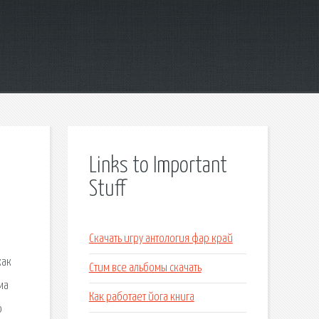
Links to Important
Stuff
Скачать игру антология фар край
как
Стим все альбомы скачать
ма
Как работает йога книга
о