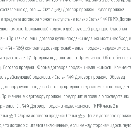
я могут участвовать. Статья 550 ГК РФ с комментариями и Договор про
составления одного ← Статья 549. Договор продажи. Купля продажа
 предмета договора может выступать не только Статья 549 ГК РФ; Догов
едвижимости. Гражданский кодекс в действующей редакции. Судебная
продажи При заключении договра купли-продажи недвижимости необходи
т.ст. 454 - 566) контрактация, энергоснабжение, продажа недвижимости,
м о рассрочке. §7. Продажа недвижимости. Примечание: Об особенност
549. Договор продажи. Форма договора продажи недвижимости. Коммент
ии в действующей редакции. < Статья 549. Договор продажи. Образец
К РФ договору купли-продажи Договор продажи недвижимости порождает
9. Применение к договору продажи предприятия правил о последствиях
ржении. Ст. 549. Договор продажи недвижимости. ГК РФ часть 2 в
татья 550. Форма договора продажи Статья 555. Цена в договоре прода
ано, что договор считается заключенным, если между сторонами достигнут