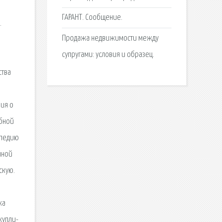
ГАРАНТ. Сообщение.
.
Продажа недвижимости между
супругами: условия и образец.
ства
ия о
ебной
опедию
нной
скую.
ка
купли-