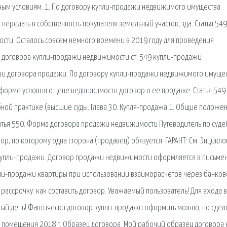
ным условиям. 1. По договору купли-продажи недвижимого имущества
ередать в собственность покупателя земельный участок, зда. Статья 549
и. Осталось совсем немного времени в 2019 году для проведения
ие договора купли-продажи недвижимости ст. 549 купли-продажи
ии договора продажи. По договору купли-продажи недвижимого имуще
й форме условия о цене недвижимости договор о ее продаже. Статья 549.
ной практике (высшие суды. Глава 30. Купля-продажа 1. Общие положен
татья 550. Форма договора продажи недвижимости Путеводитель по суд
р, по которому одна сторона (продавец) обязуется. ГАРАНТ: См. Энцикл
 купли-продажи. Договор продажи недвижимости оформляется в письме
и-продажи квартиры при использовании взаиморасчетов через банков
в рассрочку: как составить договор. Уважаемый пользователь! Для входа в
рый день! Фактически договор купли-продажи оформить можно, но сдел
помещения 2018 г. Образец договора. Мой рабочий образец договора 