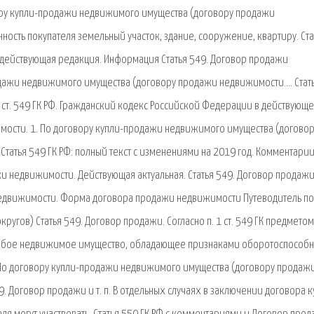
вору купли-продажи недвижимого имущества (договору продажи
ность покупателя земельный участок, здание, сооружение, квартиру. Ста
 действующая редакция. Информация Статья 549. Договор продажи
дажи недвижимого имущества (договору продажи недвижимости…. Стат
ст. 549 ГК РФ. Гражданский кодекс Российской Федерации в действующ
имости. 1. По договору купли-продажи недвижимого имущества (догово
татья 549 ГК РФ: полный текст с изменениями на 2019 год. Комментарии
ажи недвижимости. Действующая актуальная. Статья 549. Договор продаж
недвижимости. Форма договора продажи недвижимости Путеводитель по
угов) Статья 549. Договор продажи. Согласно п. 1 ст. 549 ГК предметом
юбое недвижимое иму­щество, обладающее признаками оборотоспособн
. По договору купли-продажи недвижимого имущества (договору продаж
. Договор продажи и т. п. В отдельных случаях в заключении договора к