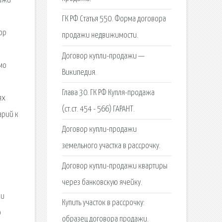
дажи
ГК РФ Статья 550. Форма договора
ор
продажи недвижимости.
Договор купли-продажи —
мо
Википедия.
Глава 30. ГК РФ Купля-продажа
ях
(ст.ст. 454 - 566) ГАРАНТ.
арий к
Договор купли-продажи
земельного участка в рассрочку.
Договор купли-продажи квартиры
через банковскую ячейку.
жи
Купить участок в рассрочку:
о
образец договора продажи.