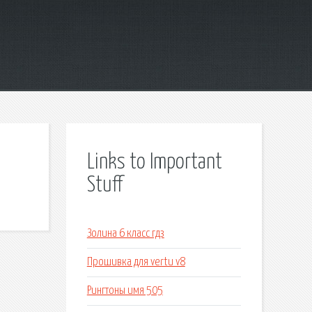
Links to Important
Stuff
Золина 6 класс гдз
Прошивка для vertu v8
Рингтоны имя 505