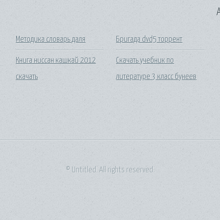
A
Методика словарь даля
Бригада dvd5 торрент
Книга ниссан кашкай 2012
Скачать учебник по
скачать
литературе 3 класс бунеев
© Untitled. All rights reserved.