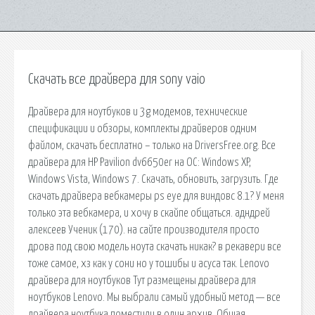
Скачать все драйвера для sony vaio
Драйвера для ноутбуков и 3g модемов, технические
спецификации и обзоры, комплекты драйверов одним
файлом, скачать бесплатно – только на DriversFree.org. Все
драйвера для HP Pavilion dv6650er на ОС: Windows XP,
Windows Vista, Windows 7. Скачать, обновить, загрузить. Где
скачать драйвера вебкамеры ps eye для виндовс 8.1? У меня
только эта вебкамера, и хочу в скайпе общаться. адндрей
алексеев Ученик (170). на сайте производителя просто
дрова под свою модель ноута скачать никак? в рекавери все
тоже самое, хз как у сони но у тошибы и асуса так. Lenovo
драйвера для ноутбуков Тут размещены драйвера для
ноутбуков Lenovo. Мы выбрали самый удобный метод — все
драйвера ноутбука поместили в один архив. Общая