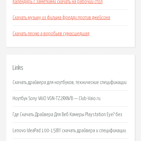
Календарь с заметками скачать на рабочий стол
Скачать музыку из фильма фредди против джейсона
Скачать песню а воробьев сумасшедшая
Links
Скачать драйвера для ноутбуков, технические спецификации.
Ноутбук Sony VAIO VGN-TZ2RXN/B — Club-Vaio.ru.
Где Скачать Драйвера Для Веб Камеры Playstation Eye? без.
Lenovo IdeaPad 100-15IBY скачать драйвера и спецификации.