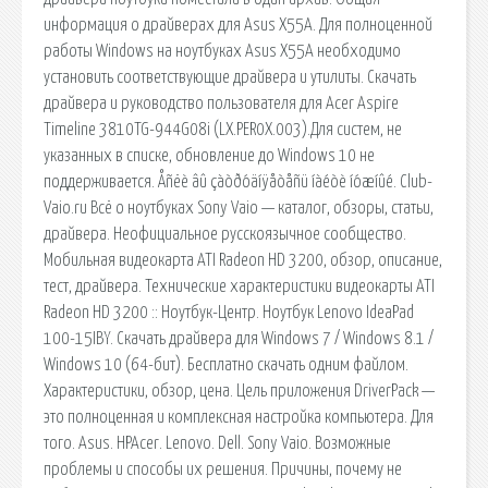
информация о драйверах для Asus X55A. Для полноценной
работы Windows на ноутбуках Asus X55A необходимо
установить соответствующие драйвера и утилиты. Скачать
драйвера и руководство пользователя для Acer Aspire
Timeline 3810TG-944G08i (LX.PER0X.003).Для систем, не
указанных в списке, обновление до Windows 10 не
поддерживается. Åñëè âû çàòðóäíÿåòåñü íàéòè íóæíûé. Club-
Vaio.ru Всё о ноутбуках Sony Vaio — каталог, обзоры, статьи,
драйвера. Неофициальное русскоязычное сообщество.
Мобильная видеокарта ATI Radeon HD 3200, обзор, описание,
тест, драйвера. Технические характеристики видеокарты ATI
Radeon HD 3200 :: Ноутбук-Центр. Ноутбук Lenovo IdeaPad
100-15IBY. Скачать драйвера для Windows 7 / Windows 8.1 /
Windows 10 (64-бит). Бесплатно скачать одним файлом.
Характеристики, обзор, цена. Цель приложения DriverPack —
это полноценная и комплексная настройка компьютера. Для
того. Asus. HPAcer. Lenovo. Dell. Sony Vaio. Возможные
проблемы и способы их решения. Причины, почему не