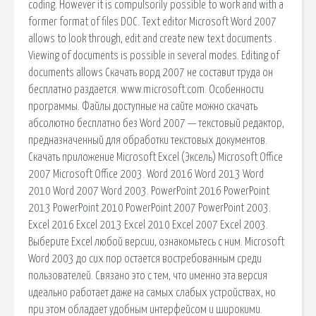
coding. However it is compulsorily possible to work and with a
former format of files DOC. Text editor Microsoft Word 2007
allows to look through, edit and create new text documents .
Viewing of documents is possible in several modes. Editing of
documents allows Скачать ворд 2007 не составит труда он
бесплатно раздается. www.microsoft.com. Особенности
программы. Файлы доступные на сайте можно скачать
абсолютно бесплатно без Word 2007 — текстовый редактор,
предназначенный для обработки текстовых документов.
Скачать приложение Microsoft Excel (Эксель) Microsoft Office
2007 Microsoft Office 2003. Word 2016 Word 2013 Word
2010 Word 2007 Word 2003. PowerPoint 2016 PowerPoint
2013 PowerPoint 2010 PowerPoint 2007 PowerPoint 2003.
Excel 2016 Excel 2013 Excel 2010 Excel 2007 Excel 2003.
Выберите Excel любой версии, ознакомьтесь с ним. Microsoft
Word 2003 до сих пор остается востребованным среди
пользователей. Связано это с тем, что именно эта версия
идеально работает даже на самых слабых устройствах, но
при этом обладает удобным интерфейсом и широкими.