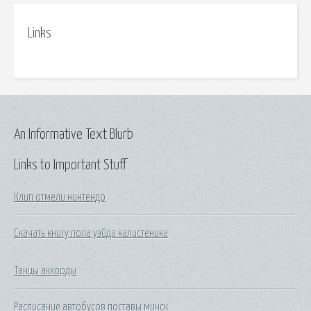
Links
An Informative Text Blurb
Links to Important Stuff
Клип отмели нинтендо
Скачать книгу пола уэйда калистеника
Танцы аккорды
Расписание автобусов поставы минск