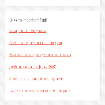
Links to Important Stuff
Каста ревность минусовка
Скачать мастер муши 1 сезон торрент
Вязание спицами для мужчин жилеты схемы
Домби и сын скачать фильм 2007
Атанасян геометрия 10 класс гдз скачать
Схема вышивки крестом королевская роза