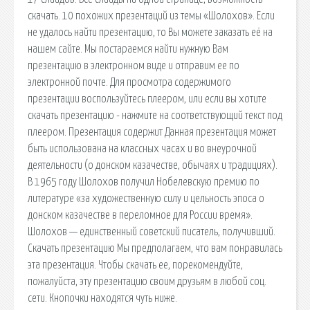
скачать. 10 похожих презентаций из темы «Шолохов». Если
не удалось найти презентацию, то Вы можете заказать её на
нашем сайте. Мы постараемся найти нужную Вам
презентацию в электронном виде и отправим ее по
электронной почте. Для просмотра содержимого
презентации воспользуйтесь плеером, или если вы хотите
скачать презентацию - нажмите на соответствующий текст под
плеером. Презентация содержит Данная презентация может
быть использована на классных часах и во внеурочной
деятельности (о донском казачестве, обычаях и традициях).
В 1965 году Шолохов получил Нобелевскую премию по
литературе «за художественную силу и цельность эпоса о
донском казачестве в переломное для России время».
Шолохов — единственный советский писатель, получивший.
Скачать презентацию Мы предполагаем, что вам понравилась
эта презентация. Чтобы скачать ее, порекомендуйте,
пожалуйста, эту презентацию своим друзьям в любой соц.
сети. Кнопочки находятся чуть ниже.