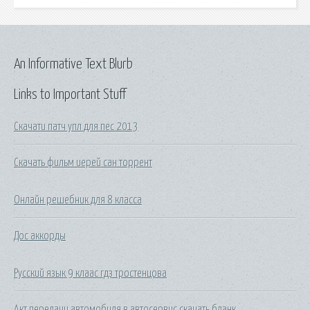
An Informative Text Blurb
Links to Important Stuff
Скачати патч упл для пес 2013
Скачать фильм иерей сан торрент
Онлайн решебник для 8 класса
Дос аккорды
Русский язык 9 клаас гдз тростенцова
Акт передачи автомобиля в автосервис скачать бланк