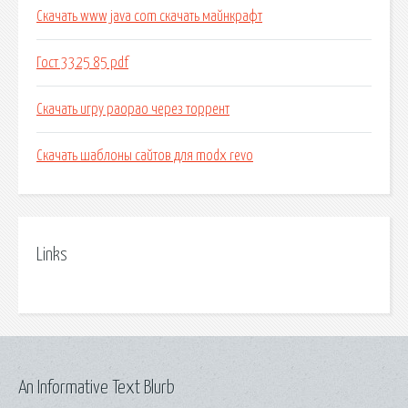
Скачать www java com скачать майнкрафт
Гост 3325 85 pdf
Скачать игру раорао через торрент
Скачать шаблоны сайтов для modx revo
Links
An Informative Text Blurb