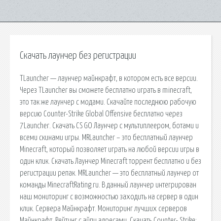
Скачать лаунчер без регистрации
TLauncher — лаунчер майнкрафт, в котором есть все версии.
Через TLauncher вы сможете бесплатно играть в minecraft,
это так же лаунчер с модами. Скачайте последнюю рабочую
версию Counter-Strike Global Offensive бесплатно через
7Launcher. Скачать CS GO Лаунчер с мультиплеером, ботами и
всеми скинами игры. MRLauncher – это бесплатный лаунчер
Minecraft, который позволяет играть на любой версии игры в
один клик. Скачать Лаунчер Minecraft торрент бесплатно и без
регистрации репак. MRLauncher — это бесплатный лаунчер от
команды MinecraftRating.ru. В данный лаунчер интегрирован
наш мониторинг с возможностью заходить на сервер в один
клик. Сервера Майнкрафт. Мониторинг лучших серверов
Майнкрафт. Рейтинг с айпи адресами. Скачать Counter- Strike: