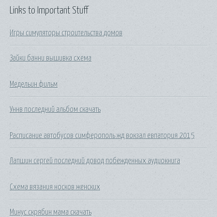
Links to Important Stuff
Игры симуляторы строительства домов
Зайки банни вышивка схема
Медельин фильм
Уннв последний альбом скачать
Расписание автобусов симферополь жд вокзал евпатория 2015
Лапшин сергей последний довод побежденных аудиокнига
Схема вязания носков женских
Минус скрябин мама скачать