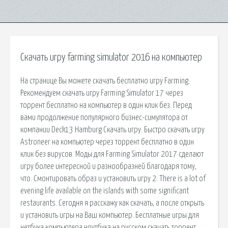
Скачать игру farming simulator 2016 на компьютер
На странице Вы можете скачать бесплатно игру Farming.
Рекомендуем скачать игру Farming Simulator 17 через
торрент бесплатно на компьютер в один клик без. Перед
вами продолжение популярного бизнес-симулятора от
компании Deck13 Hamburg Скачать игру. Быстро скачать игру
Astroneer на компьютер через торрент бесплатно в один
клик без вирусов. Моды для Farming Simulator 2017 сделают
игру более интересной и разнообразней благодаря тому,
что. Смонтировать образ и установить игру 2. There is a lot of
evening life available on the islands with some significant
restaurants. Сегодня я расскажу как скачать, а после открыть
и установить игры на Ваш компьютер. Бесплатные игры для
нетбука компьютера ноутбука на русском скачать торрент.