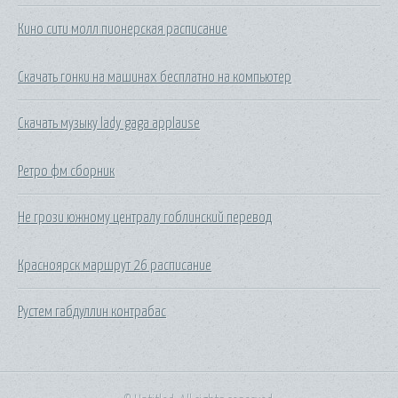
Кино сити молл пионерская расписание
Скачать гонки на машинах бесплатно на компьютер
Скачать музыку lady gaga applause
Ретро фм сборник
Не грози южному централу гоблинский перевод
Красноярск маршрут 26 расписание
Рустем габдуллин контрабас