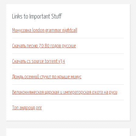
Links to Important Stuff
Минусовка london grammar nightcall
Скачать песню 70 80 годов русские
Скачать cs source torrent v34
Дождь осенний стучит по крыше минус
Великокняжеская царская и императорская охота на руси
Топ андроид рпг