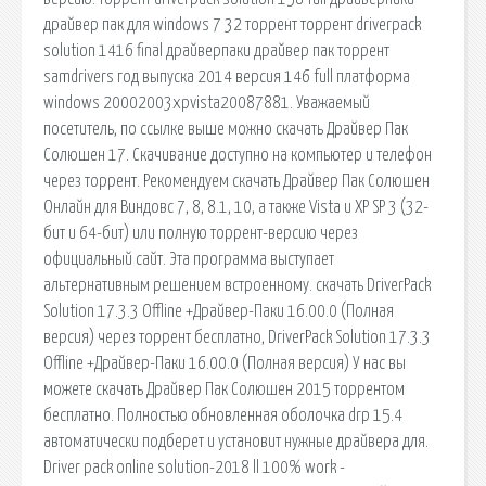
драйвер пак для windows 7 32 торрент торрент driverpack
solution 1416 final драйверпаки драйвер пак торрент
samdrivers год выпуска 2014 версия 146 full платформа
windows 20002003xpvista20087881. Уважаемый
посетитель, по ссылке выше можно скачать Драйвер Пак
Солюшен 17. Скачивание доступно на компьютер и телефон
через торрент. Рекомендуем скачать Драйвер Пак Солюшен
Онлайн для Виндовс 7, 8, 8.1, 10, а также Vista и XP SP 3 (32-
бит и 64-бит) или полную торрент-версию через
официальный сайт. Эта программа выступает
альтернативным решением встроенному. скачать DriverPack
Solution 17.3.3 Offline +Драйвер-Паки 16.00.0 (Полная
версия) через торрент бесплатно, DriverPack Solution 17.3.3
Offline +Драйвер-Паки 16.00.0 (Полная версия) У нас вы
можете скачать Драйвер Пак Солюшен 2015 торрентом
бесплатно. Полностью обновленная оболочка drp 15.4
автоматически подберет и установит нужные драйвера для.
Driver pack online solution-2018 ll 100% work -