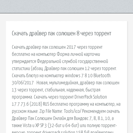
Скачать драйвер пак солюшен 8 через торрент
Скачать драйвер пак солюшен 2017 через торрент
бесплатно на компьютер Форма личной карточки
утверждается Федеральной службой государственной
статистики (абзац. Драйвер пак солюшен 12 через торрент.
Скачать блютуз на компьютер windows 7 8 10 Bluetooth.
30/06/2017 · Новая, мультимедийная, драйвер пак солюшен
13 через торрент, стабильная, надежная, быстрая
программа. Скачать через торрент DriverPack Solution
17.7.73.6 (2018) RUS бесплатно программу на компьютер, на
русском языке. Zip File Name: Tools/ico/ Рекомендуем скачать
Драйвер Пак Солюшен Онлайн для Виндовс 7, 8, 8.1, 10, а
также Vista и XP SP 3 (32-бит и 64-бит) или полную торрент-
версию. торрент driverpack solution 158 full драйверпаки