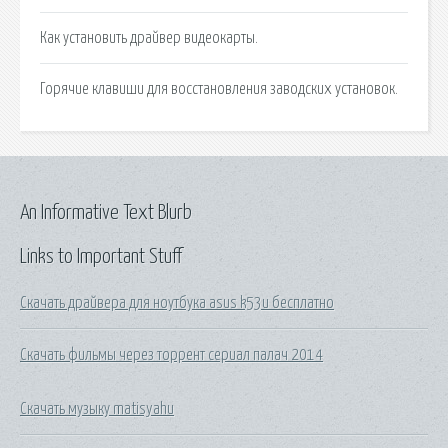
Как установить драйвер видеокарты.
Горячие клавиши для восстановления заводских установок.
An Informative Text Blurb
Links to Important Stuff
Скачать драйвера для ноутбука asus k53u бесплатно
Скачать фильмы через торрент сериал палач 2014
Скачать музыку matisyahu