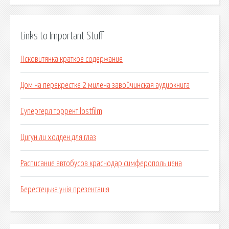
Links to Important Stuff
Псковитянка краткое содержание
Дом на перекрестке 2 милена завойчинская аудиокнига
Супергерл торрент lostfilm
Цигун ли холден для глаз
Расписание автобусов краснодар симферополь цена
Берестецька унія презентація