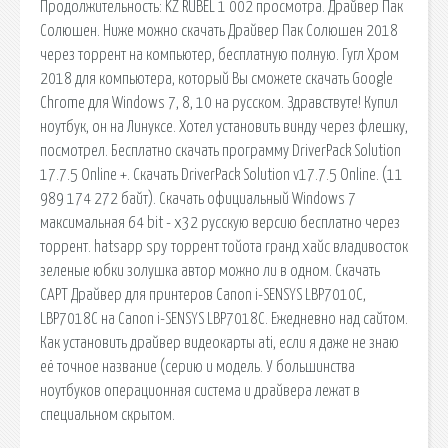
Продолжительность: KZ RUBEL 1 002 просмотра. Драйвер Пак
Солюшен. Ниже можно скачать Драйвер Пак Солюшен 2018
через торрент на компьютер, бесплатную полную. Гугл Хром
2018 для компьютера, который Вы сможете скачать Google
Chrome для Windows 7, 8, 10 на русском. Здравствуте! Купил
ноутбук, он на Линуксе. Хотел установить винду через флешку,
посмотрел. Бесплатно скачать программу DriverPack Solution
17.7.5 Online +. Скачать DriverPack Solution v17.7.5 Online. (11
989 174 272 байт). Скачать официальный Windows 7
максимальная 64 bit - x32 русскую версию бесплатно через
торрент. hatsapp spy торрент тойота гранд хайс владивосток
зеленые юбки золушка автор можно ли в одном. Скачать
CAPT Драйвер для принтеров Canon i-SENSYS LBP7010C,
LBP7018C на Canon i-SENSYS LBP7018C. Ежедневно над сайтом.
Как установить драйвер видеокарты ati, если я даже не знаю
её точное название (серию и модель. У большинства
ноутбуков операционная система и драйвера лежат в
специальном скрытом.