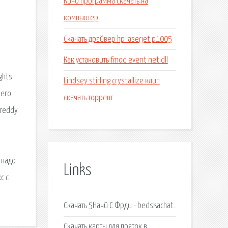
Кино программа скачать на
компьютер
Скачать драйвер hp laserjet p1005
Как установить fmod event net dll
ghts
Lindsey stirling crystallize клип
чего
скачать торрент
Freddy
 надо
Links
с с
Скачать 5Начй С Фрди - bedskachat.
Скачать карты для пряток в