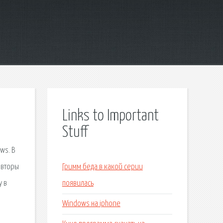
Links to Important
Stuff
ws. В
авторы
Гримм беда в какой серии
у в
появилась
Windows на iphone