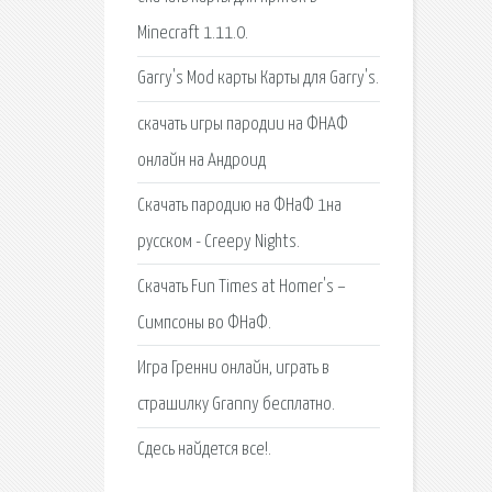
Minecraft 1.11.0.
Garry's Mod карты Карты для Garry's.
скачать игры пародии на ФНАФ
онлайн на Андроид
Скачать пародию на ФНаФ 1на
русском - Creepy Nights.
Скачать Fun Times at Homer's –
Симпсоны во ФНаФ.
Игра Гренни онлайн, играть в
страшилку Granny бесплатно.
Сдесь найдется все!.