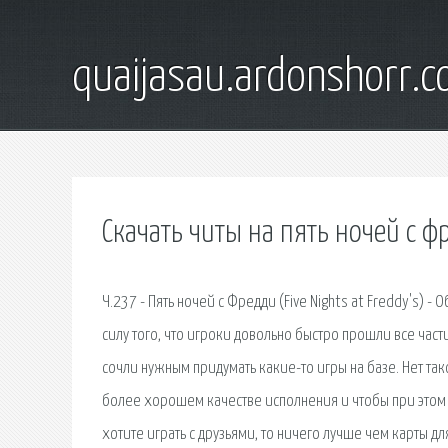
quaijasau.ardonshorr.
Скачать читы на пять ночей с ф
Ч.237 - Пять ночей с Фредди (Five Nights at Freddy's) - О
силу того, что игроки довольно быстро прошли все част
сочли нужным придумать какие-то игры на базе. Нет та
более хорошем качестве исполнения и чтобы при этом 
хотите играть с друзьями, то ничего лучше чем карты д