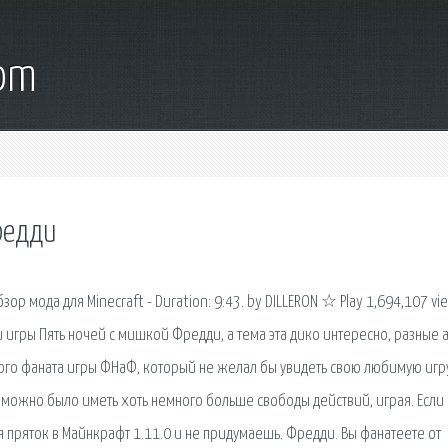
com
редди
бзор мода для Minecraft - Duration: 9:43. by DILLERON ☆ Play 1,694,107 vie
и игры Пять ночей с мишкой Фредди, а тема эта дико интересно, разные 
кого фаната игры ФНаФ, который не желал бы увидеть свою любимую игр
можно было иметь хоть немного больше свободы действий, играя. Если
ля пряток в Майнкрафт 1.11.0 и не придумаешь. Фредди. Вы фанатеете от