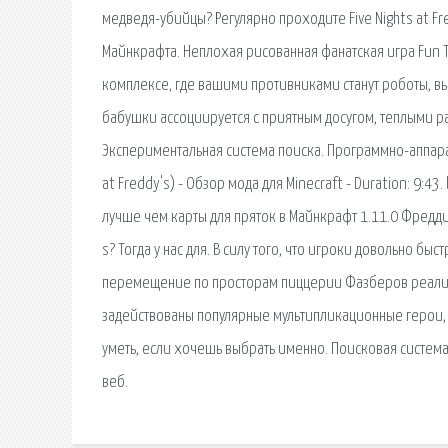
медведя-убийцы? Регулярно проходите Five Nights at Fre
Майнкрафта. Неплохая рисованная фанатская игра Fun 
комплексе, где вашими противниками станут роботы, вы
бабушки ассоциируется с приятным досугом, теплыми р
Экспериментальная система поиска. Программно-аппарат
at Freddy's) - Обзор мода для Minecraft - Duration: 9:43
лучше чем карты для пряток в Майнкрафт 1.11.0 Фредди.
s? Тогда у нас для. В силу того, что игроки довольно 
перемещение по просторам пиццерии Фазберов реализов
задействованы популярные мультипликационные герои, 
уметь, если хочешь выбрать именно. Поисковая сиcтем
веб.