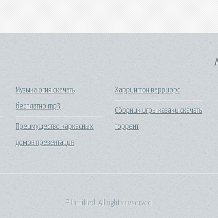
A
Музыка огня скачать
Харрингтон варриорс
бесплатно mp3
Сборник игры казаки скачать
Преимущество каркасных
торрент
домов презентация
© Untitled. All rights reserved.