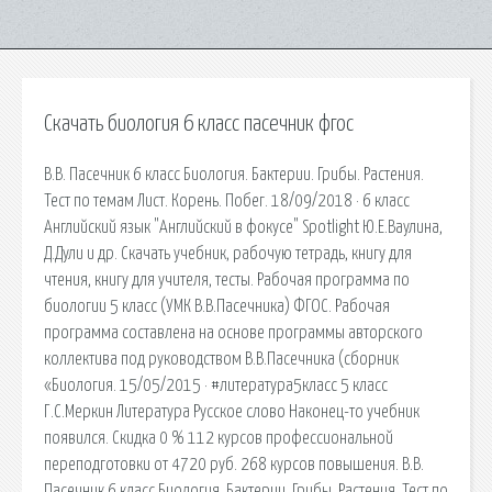
Скачать биология 6 класс пасечник фгос
В.В. Пасечник 6 класс Биология. Бактерии. Грибы. Растения.
Тест по темам Лист. Корень. Побег. 18/09/2018 · 6 класс
Английский язык "Английский в фокусе" Spotlight Ю.Е.Ваулина,
Д.Дули и др. Скачать учебник, рабочую тетрадь, книгу для
чтения, книгу для учителя, тесты. Рабочая программа по
биологии 5 класс (УМК В.В.Пасечника) ФГОС. Рабочая
программа составлена на основе программы авторского
коллектива под руководством В.В.Пасечника (сборник
«Биология. 15/05/2015 · #литература5класс 5 класс
Г.С.Меркин Литература Русское слово Наконец-то учебник
появился. Скидка 0 % 112 курсов профессиональной
переподготовки от 4720 руб. 268 курсов повышения. В.В.
Пасечник 6 класс Биология. Бактерии. Грибы. Растения. Тест по