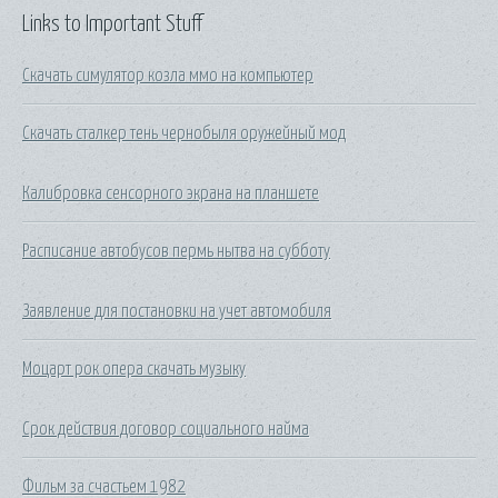
Links to Important Stuff
Скачать симулятор козла ммо на компьютер
Скачать сталкер тень чернобыля оружейный мод
Калибровка сенсорного экрана на планшете
Расписание автобусов пермь нытва на субботу
Заявление для постановки на учет автомобиля
Моцарт рок опера скачать музыку
Срок действия договор социального найма
Фильм за счастьем 1982