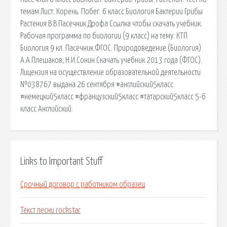
темам Лист. Корень. Побег. 6 класс Биология Бактерии Грибы
Растения В.В.Пасечник Дрофа Ссылка чтобы скачать учебник.
Рабочая программа по биологии (9 класс) на тему: КТП
Биология 9 кл. Пасечник.ФГОС. Природоведение (Биология)
А.А.Плешаков, Н.И.Сонин Скачать учебник 2013 года (ФГОС).
Лицензия на осуществление образовательной деятельности
№038767 выдана 26 сентября #английский5класс
#немецкий5класс #французский5класс #татарский5класс 5-6
класс Английский.
Links to Important Stuff
Срочный договор с работником образец
Текст песни rockstar