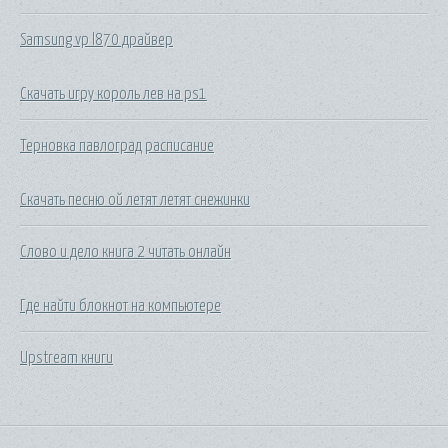
Samsung vp l870 драйвер
Скачать игру король лев на ps1
Терновка павлоград расписание
Скачать песню ой летят летят снежинки
Слово и дело книга 2 читать онлайн
Где найти блокнот на компьютере
Upstream книги