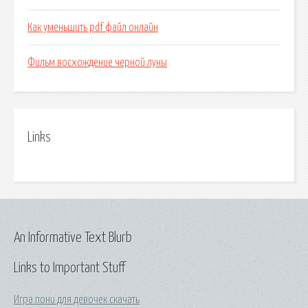
Как уменьшить pdf файл онлайн
Фильм восхождение черной луны
Links
An Informative Text Blurb
Links to Important Stuff
Игра пони для девочек скачать