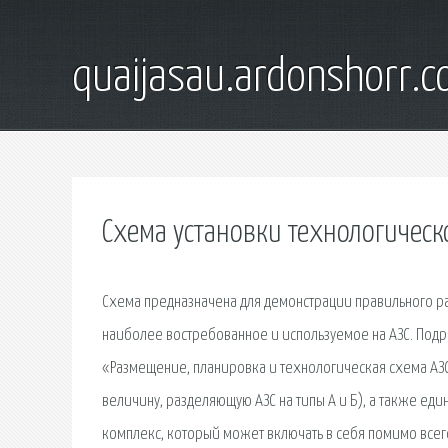
quaijasau.ardonshorr.
Схема установки технологическ
Схема предназначена для демонстрации правильного р
наиболее востребованное и используемое на АЗС. Подр
«Размещение, планировка и технологическая схема АЗС
величину, разделяющую АЗС на типы А и Б), а также ед
комплекс, который может включать в себя помимо всег