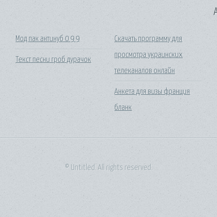
A
Мод пак антинуб 0 9 9
Скачать программу для
просмотра украинских
Текст песни гроб дурачок
телеканалов онлайн
Анкета для визы франция
бланк
© Untitled. All rights reserved.