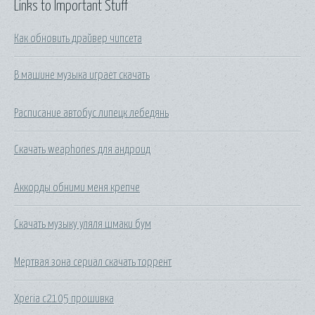
Links to Important Stuff
Как обновить драйвер чипсета
В машине музыка играет скачать
Расписание автобус липецк лебедянь
Скачать weaphones для андроид
Аккорды обними меня крепче
Скачать музыку уляля шмаки бум
Мертвая зона сериал скачать торрент
Xperia c2105 прошивка