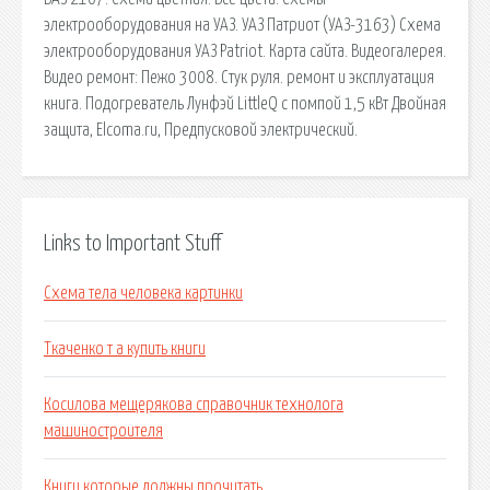
электрооборудования на УАЗ. УАЗ Патриот (УАЗ-3163) Схема
электрооборудования УАЗ Patriot. Карта сайта. Видеогалерея.
Видео ремонт: Пежо 3008. Стук руля. ремонт и эксплуатация
книга. Подогреватель Лунфэй LittleQ с помпой 1,5 кВт Двойная
защита, Elcoma.ru, Предпусковой электрический.
Links to Important Stuff
Схема тела человека картинки
Ткаченко т а купить книги
Косилова мещерякова справочник технолога
машиностроителя
Книги которые должны прочитать