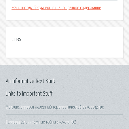
Жан жироду безумная из шайо краткое содержание
Links
An Informative Text Blurb
Links to Important Stuff
Матрикс аппарат лазерный терапевтический руководство
Гиллиан флинн темные тайны скачать fb2