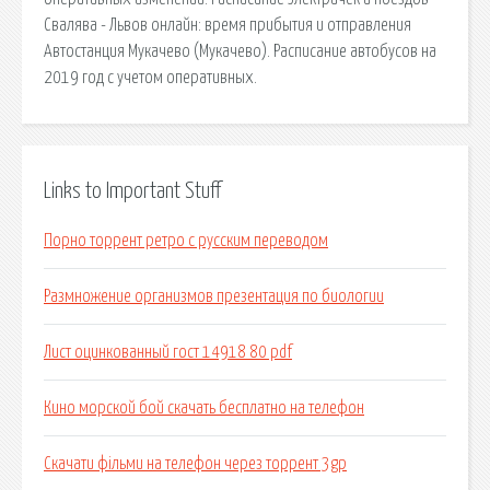
Свалява - Львов онлайн: время прибытия и отправления
Автостанция Мукачево (Мукачево). Расписание автобусов на
2019 год с учетом оперативных.
Links to Important Stuff
Порно торрент ретро с русским переводом
Размножение организмов презентация по биологии
Лист оцинкованный гост 14918 80 pdf
Кино морской бой скачать бесплатно на телефон
Скачати фільми на телефон через торрент 3gp