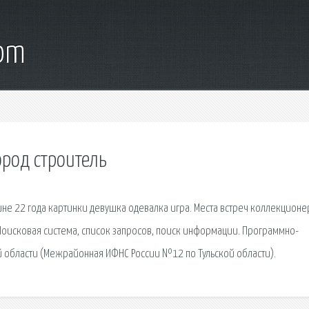
com
ород строитель
е 22 года картинки девушка одевалка игра. Места встреч коллекционе
 Поисковая сиcтема, список запросов, поиск информации. Программно-
ой области (Межрайонная ИФНС России №12 по Тульской области).