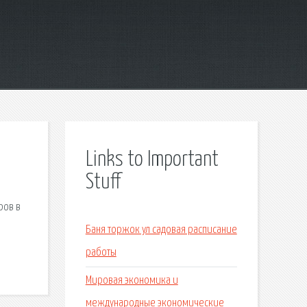
Links to Important
Stuff
ров в
Баня торжок ул садовая расписание
работы
Мировая экономика и
международные экономические