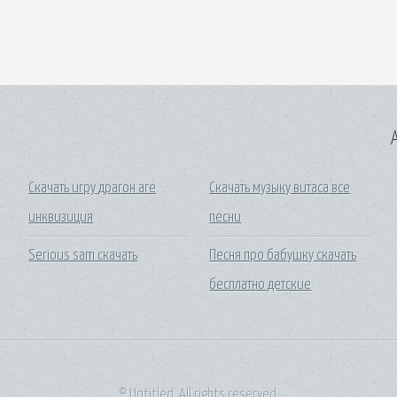
A
Скачать игру драгон аге
Скачать музыку витаса все
инквизиция
песни
Serious sam скачать
Песня про бабушку скачать
бесплатно детские
© Untitled. All rights reserved.