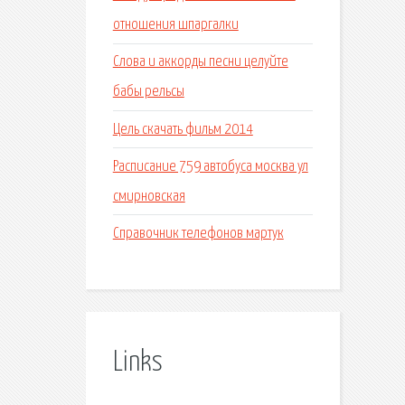
отношения шпаргалки
Слова и аккорды песни целуйте
бабы рельсы
Цель скачать фильм 2014
Расписание 759 автобуса москва ул
смирновская
Справочник телефонов мартук
Links