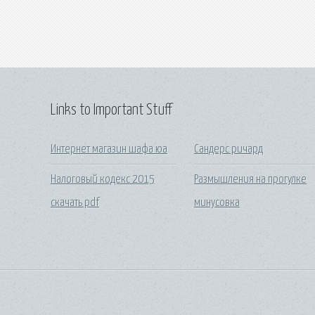
Links to Important Stuff
Интернет магазин шафа юа
Сандерс ричард
Налоговый кодекс 2015
Размышления на прогулке
скачать pdf
минусовка