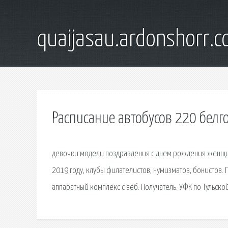
quaijasau.ardonshorr.
Расписание автобусов 220 белг
девочки модели поздравления с днем рождения женщин
2019 году, клубы филателистов, нумизматов, бонистов.
аппаратный комплекс с веб. Получатель. УФК по Тульск