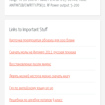
AM/FM/SSB/CW/RTTY/PSK31: RF Power output: 5-200
Links to Important Stuff
Карточка предприятия образец для ооо бланк
Скачать моды на фермер 2011 русская техника
Восстановление писем яндекс
Девять жизней нестора махно скачать книгу
Гдз по английскому языку up up
Решебник по алгебре потапов 9 класс