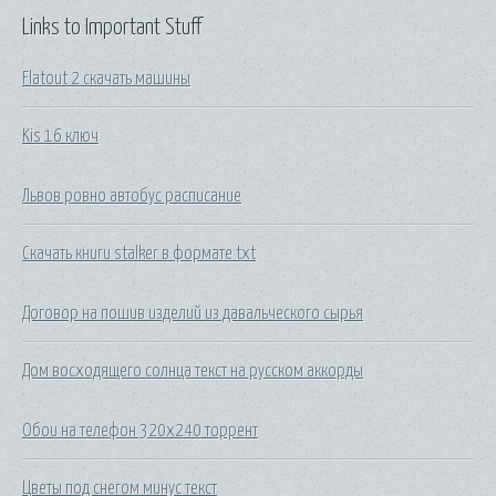
Links to Important Stuff
Flatout 2 скачать машины
Kis 16 ключ
Львов ровно автобус расписание
Скачать книги stalker в формате txt
Договор на пошив изделий из давальческого сырья
Дом восходящего солнца текст на русском аккорды
Обои на телефон 320х240 торрент
Цветы под снегом минус текст