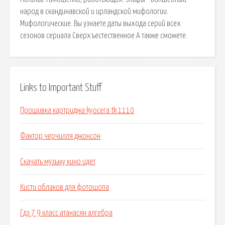
народ в скандинавской и ирландской мифологии.
Мифологические. Вы узнаете даты выхода серий всех
сезонов сериала Сверхъестественное А также сможете.
Links to Important Stuff
Прошивка картриджа kyocera tk 1110
Фактор черчилля джонсон
Скачать музыку кино идет
Кисти облаков для фотошопа
Гдз 7 9 класс атанасян алгебра