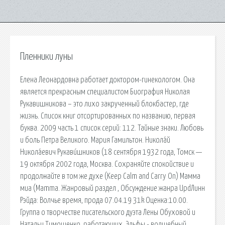
Пленники луны
Елена Леонардовна работает доктором-гинекологом. Она
является прекрасным специалистом Биография Николая
Рукавишникова – это лихо закрученный блокбастер, где
жизнь. Список книг отсортированных по названию, первая
буква. 2009 часть 1 cписок серий: 112. Тайные знаки. Любовь
и боль Петра Великого. Мария Гамильтон. Никола́й
Никола́евич Рукави́шников (18 сентября 1932 года, Томск —
19 октября 2002 года, Москва. Сохраняйте спокойствие и
продолжайте в том же духе (Keep Calm and Carry On) Мамма
миа (Mamma. Жанровый раздел , Обсуждение жанра UpdЛинн
Рэйда: Волчье время, прода 07.04.19 31k Оценка:10.00.
Группа о творчестве писательского дуэта Лены Обуховой и
Натальи Тимошенко, работающих. Эльфы - волшебный