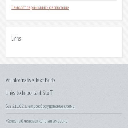
Самолет париж минск расписание
Links
An Informative Text Blurb
Links to Important Stuff
Ваз 21102 электрооборудование схема
Железный человек капитан америка