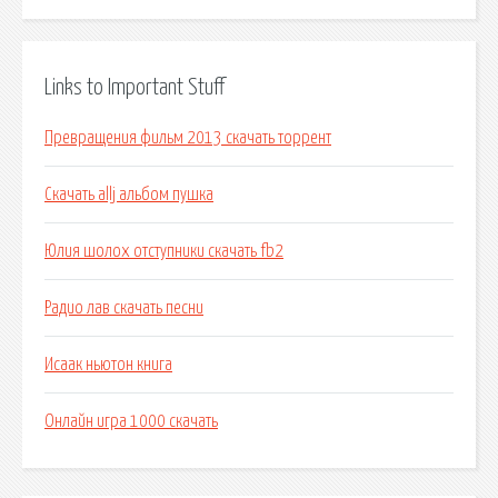
Links to Important Stuff
Превращения фильм 2013 скачать торрент
Скачать allj альбом пушка
Юлия шолох отступники скачать fb2
Радио лав скачать песни
Исаак ньютон книга
Онлайн игра 1000 скачать