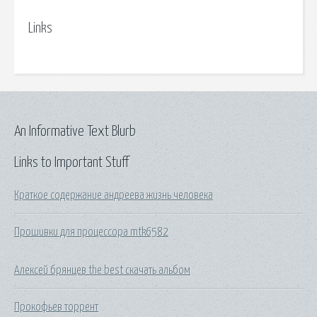
Links
An Informative Text Blurb
Links to Important Stuff
Краткое содержание андреева жизнь человека
Прошивки для процессора mtk6582
Алексей брянцев the best скачать альбом
Прокофьев торрент