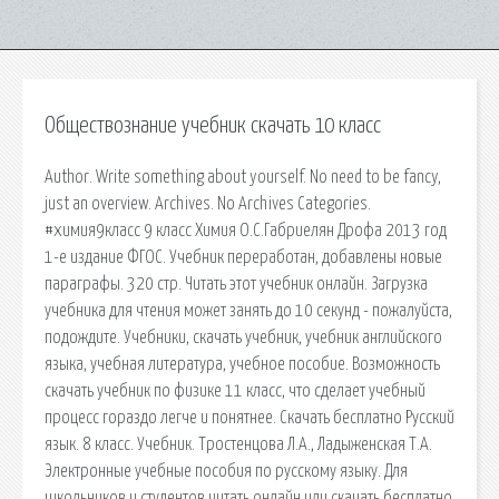
Обществознание учебник скачать 10 класс
Author. Write something about yourself. No need to be fancy,
just an overview. Archives. No Archives Categories.
#химия9класс 9 класс Химия О.С.Габриелян Дрофа 2013 год
1-е издание ФГОС. Учебник переработан, добавлены новые
параграфы. 320 стр. Читать этот учебник онлайн. Загрузка
учебника для чтения может занять до 10 секунд - пожалуйста,
подождите. Учебники, скачать учебник, учебник английского
языка, учебная литература, учебное пособие. Возможность
скачать учебник по физике 11 класс, что сделает учебный
процесс гораздо легче и понятнее. Скачать бесплатно Русский
язык. 8 класс. Учебник. Тростенцова Л.А., Ладыженская Т.А.
Электронные учебные пособия по русскому языку. Для
школьников и студентов читать онлайн или скачать бесплатно