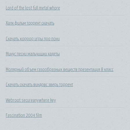
Lord of the lost full metal whore
Халк фильм торрент скачать
Скачать хоррор игры про пони
Минус песни мальчишки кадеты
Молярный объем газообразных веществ презентация 8 класс
Скачать скачать виндовс зверь торрент
Webroot secureanywhere key
Fascination 2004 film