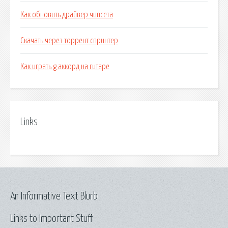
Как обновить драйвер чипсета
Скачать через торрент спринтер
Как играть g аккорд на гитаре
Links
An Informative Text Blurb
Links to Important Stuff