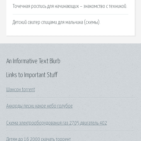
Точечная роспись для начинающих – знакомство с техникой.
Детский свитер спицами для мальчика (схемы).
An Informative Text Blurb
Links to Important Stuff
Шансон torrent
Аккорды песни какое небо голубое
Схема электрооборудования газ 2705 двигатель 402
Детям до 16 2000 скачать торрент