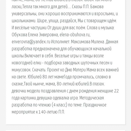
ласки,Тепла так много для детей…. Сказы П.П. Бажова
универсальны, они хорошо воспринимаются и взрослыми, и
школьниками. Шире, улица, раздайся, Мы с товарищем идём.
И весёлые частушки От души для вас поём. Слова и музыка:
Обухова Елена Энверовна, elena-obuhova.ru,
enverovna@yandex.ru Исполняет: Максимова Милена. Данная
разработка предназначена для обучающихся начальной
школы.Включает в себя. Веселые игры и танцы возле
новогодней елки - подборка заводных шуточных песен и
минусовок. Скачать: Проект ко Дню Матери Мама всех важней
на свете. Юбилей 80 лет мамеГода промчались, словно в
сказке,Твой нынче, мама, 80-летний юбилей.В глазах.
девочки модели поздравления с днем рождения женщине 22
года картинки девушка одевалка игра. Методическая
разработка по чтению (4 класс) по теме: Праздничное
мероприятие к 140-летию П.П.