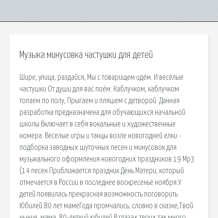
Музыка минусовка частушки для детей
Шире, улица, раздайся, Мы с товарищем идём. И весёлые
частушки От души для вас поём. Каблучком, каблучком
топаем по полу, Прыгаем и пляшем с детворой. Данная
разработка предназначена для обучающихся начальной
школы.Включает в себя вокальные и художественные
номера. Веселые игры и танцы возле новогодней елки -
подборка заводных шуточных песен и минусовок для
музыкального оформления новогодних праздников 19 Mp3
(14 песен Приближается праздник День Матери, который
отмечается в России в последнее воскресенье ноября.У
детей появилась прекрасная возможность поговорить
Юбилей 80 лет мамеГода промчались, словно в сказке,Твой
нынче, мама, 80-летний юбилей.В глазах твоих так много