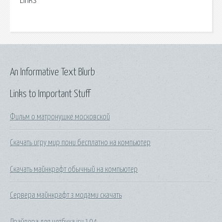
Links
An Informative Text Blurb
Links to Important Stuff
Фильм о матронушке московской
Скачать игру мир пони бесплатно на компьютер
Скачать майнкрафт обычный на компьютер
Сервера майнкрафт з модами скачать
Драйвера для нетбука iru 104