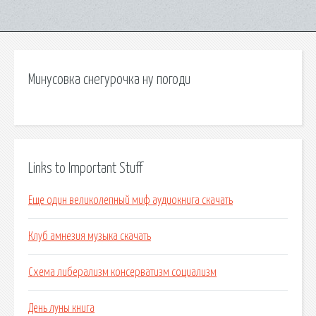
Минусовка снегурочка ну погоди
Links to Important Stuff
Еще один великолепный миф аудиокнига скачать
Клуб амнезия музыка скачать
Схема либерализм консерватизм социализм
День луны книга