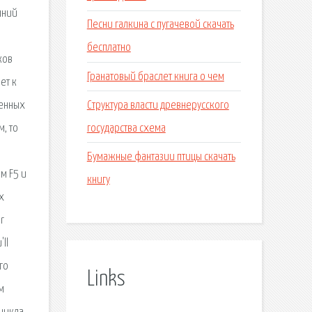
шний
Песни галкина с пугачевой скачать
бесплатно
ков
Гранатовый браслет книга о чем
ет к
Структура власти древнерусского
ленных
государства схема
, то
Бумажные фантазии птицы скачать
м F5 и
книгу
х
r
ll
го
Links
м