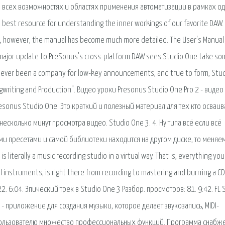
о всех возможностях и областях применения автоматизации в рамках о
best resource for understanding the inner workings of our favorite DAW.
, however, the manual has become much more detailed. The User's Manual 
 major update to PreSonus's cross-platform DAW sees Studio One take s
 never been a company for low-key announcements, and true to form, Stu
gwriting and Production". Видео уроки Presonus Studio One Pro 2 - видео
esonus Studio One. Это краткий и полезный материал для тех кто осваив
есколько минут просмотра видео. Studio One 3. 4. Ну типа всё если всё
еми пресетами и самой библиотеки находится на другом диске, то меняем
is literally a music recording studio in a virtual way. That is, everything yo
 instruments, is right there from recording to mastering and burning a CD
22. 6:04. Эпический трек в Studio One 3 Разбор. просмотров: 81. 9:42. FL 
- приложение для создания музыки, которое делает звукозапись, MIDI-
 пользователю множество профессиональных функций. Программа снабж