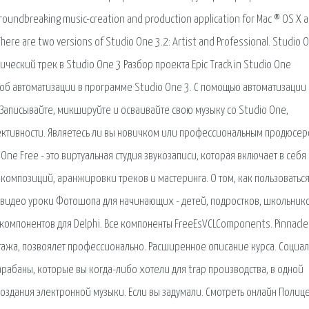
oundbreaking music-creation and production application for Mac ® OS X 
ere are two versions of Studio One 3.2: Artist and Professional. Studio 
 Эпический трек в Studio One 3 Разбор проекта Epic Track in Studio One
 об автоматизации в программе Studio One 3. С помощью автоматизации
. Записывайте, микшируйте и осваивайте свою музыку со Studio One,
фективности. Являетесь ли вы новичком или профессиональным продюсер
ne Free - это виртуальная студия звукозаписи, которая включает в себя
омпозиций, аранжировки треков и мастеринга. О том, как пользоватьс
видео уроки Фотошопа для начинающих - детей, подростков, школьнико
компонентов для Delphi. Все компоненты FreeEsVCLComponents. Pinnacle
тажа, позвоялет профессионально. Расширенное описание курса. Социа
рабаны, которые вы когда-либо хотели для trap производства, в одной
создания электронной музыки. Если вы задумали. Смотреть онлайн Полиц