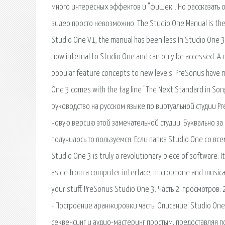
много интересных эффектов и "фишек". Но рассказать 
видео просто невозможно. The Studio One Manual is the 
Studio One V1, the manual has been less In Studio One 3
now internal to Studio One and can only be accessed. A
popular feature concepts to new levels. PreSonus have
One 3 comes with the tag line "The Next Standard in Son
руководство на русском языке по виртуальной студии Pr
новую версию этой замечательной студии. Буквально за н
получилось то пользуемся. Если папка Studio One со вс
Studio One 3 is truly a revolutionary piece of software. It 
aside from a computer interface, microphone and musical
your stuff. PreSonus Studio One 3. Часть 2. просмотров: 
- Построение аранжировки часть. Описание: Studio One 
секвенсинг и аудио-мастеринг простым, предоставляя