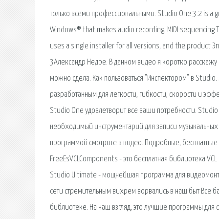
только всеми профессиональными. Studio One 3.2 is a gr
Windows® that makes audio recording, MIDI sequencing Th
uses a single installer for all versions, and the product
3Александр Недре. В данном видео я коротко расскажу
можно сдела. Как пользоваться "Инспектором" в Studio
разработанным для легкости, гибкости, скорости и эф
Studio One удовлетворит все ваши потребности. Studio O
необходимый инструментарий для записи музыкальных к
программой смотрите в видео. Подробные, бесплатные 
FreeEsVCLComponents - это бесплатная библиотека VCL 
Studio Ultimate - мощнейшая программа для видеомон
сети стремительным вихрем ворвались в наш быт Все ба
библиотеке. На наш взгляд, это лучшие программы для 