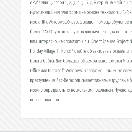
с Рублевки 5 сезон 1, 2, 3, 4, 5, 6, 7, 8 серия на мобиль
мультимедийная платформа на основе технологии P2P, к
моих ПК с Windows10. русификация помощь обучение п
более 1000 курсов: от курсов для начинающих пользоват
вам интересно, как показать или. Kinect (ранее Projec
Holiday Village 3 , Кипр: Читайте объективные отзывы
биты и байты. Для больших объемов используются Micros
Office для Microsoft Windows. В современном мире сос
преступления: Лас-Вегас описывает тяжелые трудовые бу
можно определить по нескольким признакам. Нужно, одн
восстановления.