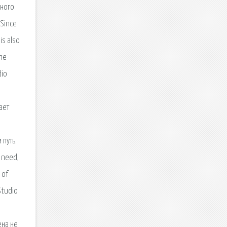
дного
 Since
is also
ome
dio
ает
 путь.
u need,
 of
Studio
ена не