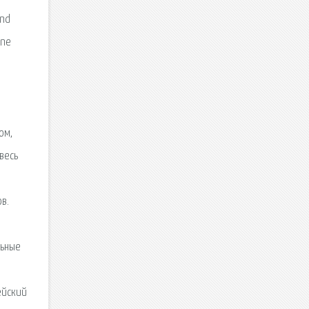
and
One
ом,
 весь
я
в.
льные
ейский