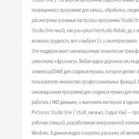
Studio One 3. Эта версия программы содержит новые 
посвященного программе для записи, обработки, сведе
рассмотрены основные настройки программы Studio One 
Studio One такой, как раз купил Firestudio Mobile, да 
возникли трудности, вот и выбрал S1 и заинтересовало. 
One поддерживает инновационную технологию трансфор
известному «фризингу». Любая аудио-дорожка или мид
секвенсор(DAW) для создания музыки, которое делает з
пользователю множество профессиональных функций. П
инновационная программа для создания музыки для плат
работать с MIDI данными, и выполнять мастеринг в одно
PreSonus Studio One (ˈstudiˌoʊ wʌn, Студио Уан) — пр
рабочая станция), разработанная американской компан
Windows. В данном видео я коротко расскажу об автом