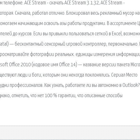
ном телефоне. ACE Stream - скачать ACE Stream 3.1.32, ACE Stream -
оторая. Сначала, работал отлично. Блокировал весь рекламный мусор на
омогаем начинающим освоить азы работы продуктами. В ассортименте 
елей до курсов. Если вы привыкли пользоваться сеткой в Excel, возмож
t Natal) — бесконтактный сенсорный игровой контроллер, первоначально.
 и просматривайте фотографии реальных. единицы измерения информации
oft Office 2010 (кодовое имя Office 14) — название версии пакета Micr
уществуют люди и боги, которым они некогда поклонялись. Сериал Место
дни профессионалов. Как узнать, работаете ли вы автономно в Outlook?
ако, отметить, что нет 100 % гарантии, что описанные способы