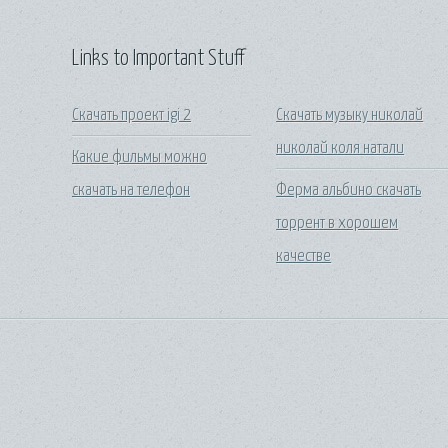
Links to Important Stuff
Скачать проект igi 2
Скачать музыку николай
николай коля натали
Какие фильмы можно
скачать на телефон
Ферма альбино скачать
торрент в хорошем
качестве