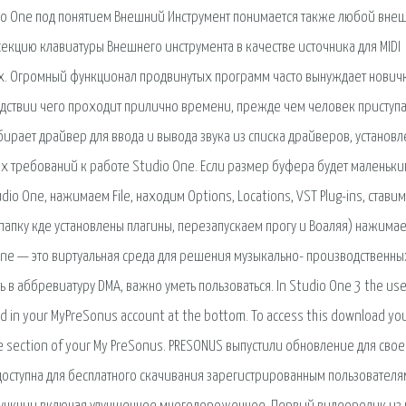
Studio One под понятием Внешний Инструмент понимается также любой вне
 секцию клавиатуры Внешнего инструмента в качестве источника для MIDI
их. Огромный функционал продвинутых программ часто вынуждает нович
следствии чего проходит прилично времени, прежде чем человек приступа
ирает драйвер для ввода и вывода звука из списка драйверов, установ
их требований к работе Studio One. Если размер буфера будет маленьким
dio One, нажимаем File, находим Options, Locations, VST Plug-ins, ставим
 папку кде установлены плагины, перезапускаем прогу и Воаляя) нажимае
o One — это виртуальная среда для решения музыкально- производственны
ь в аббревиатуру DMA, важно уметь пользоваться. In Studio One 3 the use
nd in your MyPreSonus account at the bottom. To access this download you'
re section of your My PreSonus. PRESONUS выпустили обновление для свое
доступна для бесплатного скачивания зарегистрированным пользователя