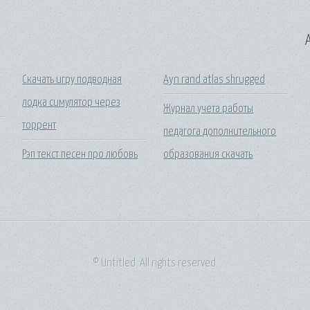
A
Скачать игру подводная
Ayn rand atlas shrugged
лодка симулятор через
Журнал учета работы
торрент
педагога дополнительного
Рэп текст песен про любовь
образования скачать
© Untitled. All rights reserved.