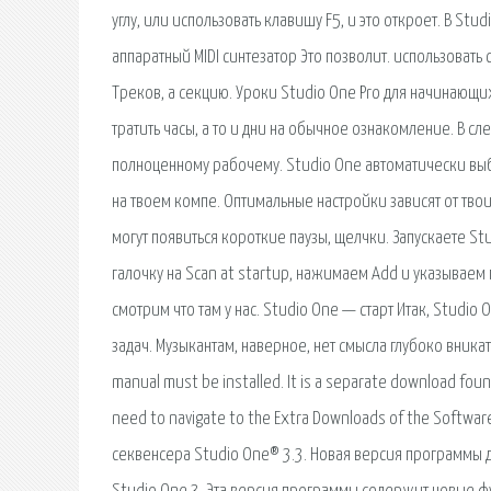
углу, или использовать клавишу F5, и это откроет. В 
аппаратный MIDI синтезатор Это позволит. использовать
Треков, а секцию. Уроки Studio One Pro для начинающ
тратить часы, а то и дни на обычное ознакомление. В 
полноценному рабочему. Studio One автоматически выб
на твоем компе. Оптимальные настройки зависят от тво
могут появиться короткие паузы, щелчки. Запускаете Stu
галочку на Scan at startup, нажимаем Add и указываем
смотрим что там у нас. Studio One — старт Итак, Studi
задач. Музыкантам, наверное, нет смысла глубоко вникат
manual must be installed. It is a separate download fou
need to navigate to the Extra Downloads of the Softwa
секвенсера Studio One® 3.3. Новая версия программы 