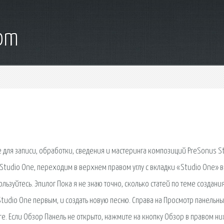
com
для записи, обработки, сведения и мастеринга композиций PreSonus S
Studio One, переходим в верхнем правом углу с вкладки «Studio One» в
ользуйтесь. Эпилог Пока я не знаю точно, сколько статей по теме создани
 Studio One первым, и создать новую песню. Справа на Просмотр панельны
re. Если Обзор Панель не открыто, нажмите на кнопку Обзор в правом н