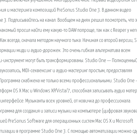
функции включая улучшенное многодорожечное. Первый видеоролик из 
ния и мастеринга композиций PreSonus Studio One 3. В данном видео
3. Подписывайтесь на канал. Вообщем на днях решил посмотреть, что э
и знакомый просил найти ему какую-то DAW попроще, так как с Reaper у нег
Как всегда, сначала методом научного тыка. Начиная со второй версии, S
мации миди и аудио-дорожек. Это очень гибкая альтернатива всем
и-инструмент могут быть трансформированы. Studio One — Полноценны
вукозапись, MIDI-секвенсинг и аудио-мастеринг простым, предоставляя
рограмма снабжена не только всеми профессиональными. Studio One -
форм OS X Mac и Windows XP/Vista/7, способная записывать аудио матер
м интерфейсе. Музыканты всех уровней, от новичка до профессионала.
ограмма для создания и записи музыки на компьютере (цифровая звуков
ией PreSonus Software для операционных систем Mac OS X и Microsoft
атизации в программе Studio One 3. С помощью автоматизации можно сд