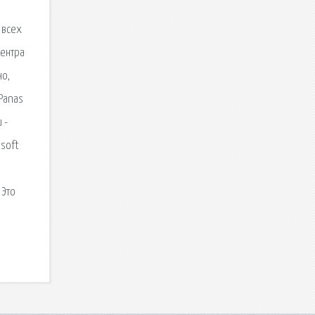
 всех
Центра
но,
 Panas
 -
osoft
 Это