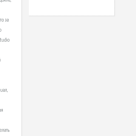
цикла,
то за
о
tudio
й
иал,
ая
елать