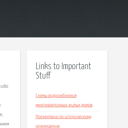
Links to Important
Stuff
tudio
Схемы водоснабжения
я
многоквартирных жилых домов
е,
Презентации по историческому
ижнем
краеведению