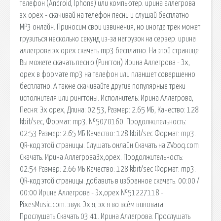
телефон (Android, Iphone) или компьютер. ирина аллегрова
эх орех - скачивай на телефон песни и слушай бесплатно
MP3 онлайн. Приносим свои извинения, но иногда трек может
грузиться несколько секунд из-за нагрузок на сервер. ирина
аллегрова эх орех скачать mp3 бесплатно. На этой странице
Вы можете скачать песню (Рингтон) Ирина Аллегрова - Эх,
орех в формате mp3 на телефон или планшет совершенно
бесплатно. А также скачивайте другие популярные треки
исполнителя или рингтоны. Исполнитель: Ирина Аллегрова,
Песня: Эх орех, Длина: 02:53, Размер: 2.65 МБ, Качество: 128
kbit/sec, Формат: mp3. №5070160. Продолжительность:
02:53 Размер: 2.65 МБ Качество: 128 kbit/sec Формат: mp3.
QR-код этой страницы. Слушать онлайн Скачать на ZVooq.com
Скачать. Ирина АллегроваЭх,орех. Продолжительность:
02:54 Размер: 2.66 МБ Качество: 128 kbit/sec Формат: mp3.
QR-код этой страницы. добавить в избранное скачать. 00:00 /
00:00 Ирина Аллегрова - Эх,орех №51227118 -
PixesMusic.com. звук. Эх я, эх я во всём виновата.
Прослушать Скачать 03:41. Ирина Аллегрова. Прослушать