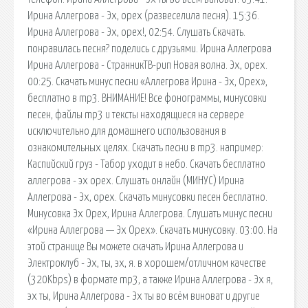
Ирина Аллегрова - Эх, орех (развеселила песня). 15:36.
Ирина Аллегрова - Эх, орех!, 02:54. Слушать Скачать.
понравилась песня? поделись с друзьями. Ирина Аллегрова
Ирина Аллегрова - СтранникТВ-рип Новая волна. Эх, орех.
00:25. Скачать минус песни «Аллегрова Ирина - Эх, Орех»,
бесплатно в mp3. ВНИМАНИЕ! Все фонограммы, минусовки
песен, файлы mp3 и тексты находящиеся на сервере
исключительно для домашнего использования в
ознакомительных целях. Скачать песни в mp3. например:
Каспийский груз - Табор уходит в небо. Скачать бесплатно
аллегрова - эх орех. Слушать онлайн (МИНУС) Ирина
Аллегрова - Эх, орех. Скачать минусовки песен бесплатно.
Минусовка Эх Орех, Ирина Аллегрова. Слушать минус песни
«Ирина Аллегрова — Эх Орех». Скачать минусовку. 03:00. На
этой странице Вы можете скачать Ирина Аллегрова и
Электроклуб - Эх, ты, эх, я. в хорошем/отличном качестве
(320Kbps) в формате mp3, а также Ирина Аллегрова - Эх я,
эх ты, Ирина Аллегрова - Эх ты во всём виноват и другие