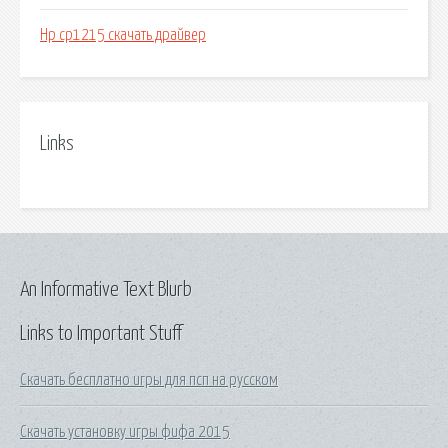
Hp cp1215 скачать драйвер
Links
An Informative Text Blurb
Links to Important Stuff
Скачать бесплатно игры для псп на русском
Скачать установку игры фифа 2015