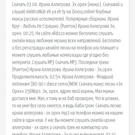
Скачать 03:00. Ирина Аллегрова. Эх орех (минус). Скачивай и
слушай elektroklub eh ya eh ty на Zvooq.online! Клубные
миксы русских исполнителей. Популярные сборники. Ирина
Круг - Любить Не Страшно. (Рингтон) Ирина Аллегрова Эх,
орех. 00:25. На сайте alldisco можно бесплатно слушать
онлайн вашу любимую музыку всех направлений. Бесплатно
и без регистрации качайте песни на телефон или планшет и
можете слушать любимые композиции где угодно без
интернета. Слушать MP3 Скачать MP3. Последние треки
(Рингтон) Ирина Аллегрова. Ирина Аллегрова - Эх,орех.
Продолжительность: 02:54. Ирина Аллегрова - Младший
лейтенант (80-90 г dance remix)NEW. Скачать минус песни «Эх
Орех» 256kbps. Эх, орех, ядрен твой корень, Мал мужик
достался мне. Мал, к тому ж на баб проворен, Что в штанах,
то на уме! Все село смеется, я ведь баба гром. Скачать песню
ирина аллегрова - эх орех mp3 на телефон можно на нашем
сайте в один клик. У нас Вы можете слушать оналйн ирина
аллегрова - эх орех и скачать трек на компьютер или
телефон. Ирина Аллегрова - Эх ты во всём виноват. 03:41.