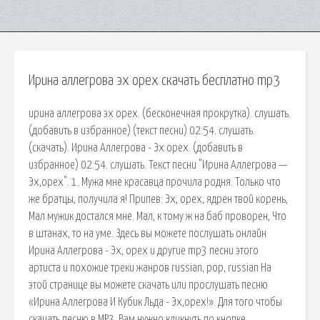
Ирина аллегрова эх орех скачать бесплатно mp3
ирина аллегрова эх орех. (бесконечная прокрутка). слушать.
(добавить в избранное) (текст песни) 02:54. слушать.
(скачать). Ирина Аллегрова - Эх орех. (добавить в
избранное) 02:54. слушать. Текст песни "Ирина Аллегрова —
Эх,орех". 1. Мужа мне красавца прочила родня. Только что
же братцы, получила я! Припев: Эх, орех, ядрен твой корень,
Мал мужик достался мне. Мал, к тому ж на баб проворен, Что
в штанах, то на уме. Здесь вы можете послушать онлайн
Ирина Аллегрова - Эх, орех и другие mp3 песни этого
артиста и похожие треки жанров russian, pop, russian На
этой странице вы можете скачать или прослушать песню
«Ирина Аллегрова И Кубик Льда - Эх,орех!». Для того чтобы
скачать песню в MP3, Вам нужно кликнуть по кнопке