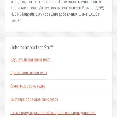
мелодии/рингтоны на звонок. И еще много композиций от
Ирина Аллегрова. Длительность: 3:00 мин:сек. Размер: 2,265
МиБ MB Битрейт: 105 kbps Дата добавления: 1 янв. 2016 г.
Скачать.
Links to Important Stuff
Слушать песня мама текст
Привет лето песня текст
Бланк мировому судье
Выставка образцов самолетов
Схема предохранителей шевроле нива прикуриватель