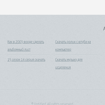
A
Как в 2003 ворде сделать
Скачать ролик с ютуба на
альбомный лист
компьютер
15 сезон 14 серия скачать
Скачать музыку для
исцеления
© Untitled. All rights reserved.