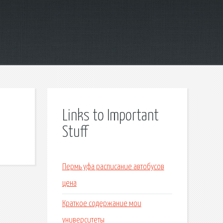
Links to Important
Stuff
Пермь уфа расписание автобусов
цена
Краткое содержание мои
университеты