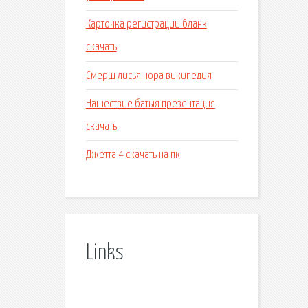
Карточка регистрации бланк
скачать
Смерш лисья нора википедия
Нашествие батыя презентация
скачать
Джетта 4 скачать на пк
Links