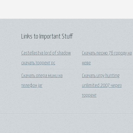
Links to Important Stuff
Castellastva lord of shadow
Скачать песню 7б городу на
скачать торрент pc
неве
Скачать опера мини на
Скачать игру hunting
телефон jar
unlimited 2007 через
торрент