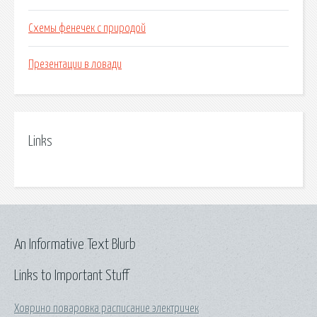
Схемы фенечек с природой
Презентации в ловади
Links
An Informative Text Blurb
Links to Important Stuff
Ховрино поваровка расписание электричек