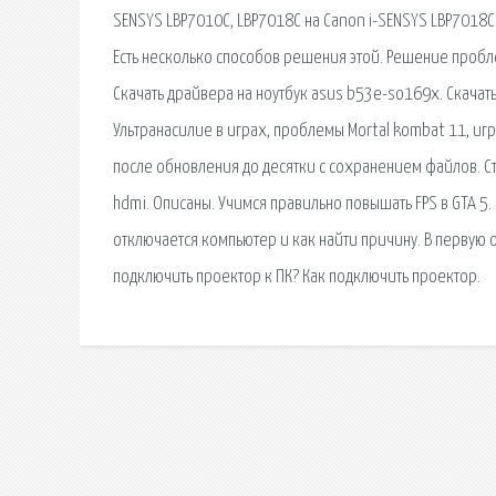
SENSYS LBP7010C, LBP7018C на Canon i-SENSYS LBP7018C.
Есть несколько способов решения этой. Решение проблем
Скачать драйвера на ноутбук asus b53e-so169x. Скачать
Ультранасилие в играх, проблемы Mortal kombat 11, иг
после обновления до десятки с сохранением файлов. С
hdmi. Описаны. Учимся правильно повышать FPS в GTA 5.
отключается компьютер и как найти причину. В первую 
подключить проектор к ПК? Как подключить проектор.