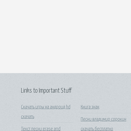
Links to Important Stuff
Скачать игры на андроид hd
Книга знак
скачать
Песни владимир сорокин
Текст песни erase and
скачать бесплатно