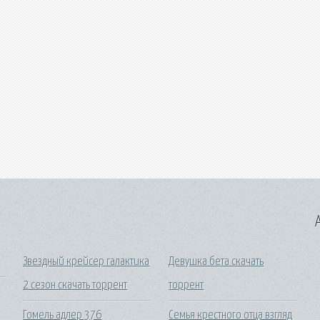
A
Звездный крейсер галактика
Девушка бета скачать
2 сезон скачать торрент
торрент
Гомель адлер 376
Семья крестного отца взгляд