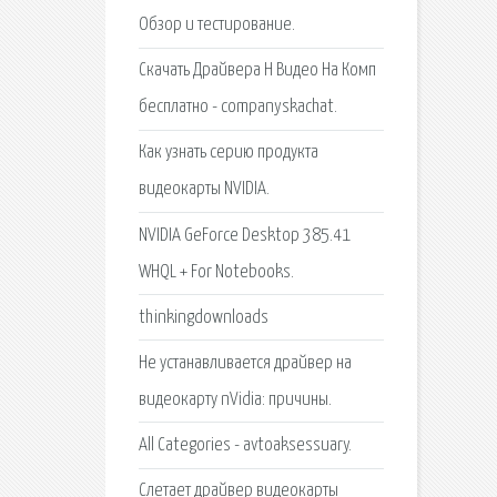
Обзор и тестирование.
Скачать Драйвера Н Видео На Комп
бесплатно - companyskachat.
Как узнать серию продукта
видеокарты NVIDIA.
NVIDIA GeForce Desktop 385.41
WHQL + For Notebooks.
thinkingdownloads
Не устанавливается драйвер на
видеокарту nVidia: причины.
All Categories - avtoaksessuary.
Слетает драйвер видеокарты