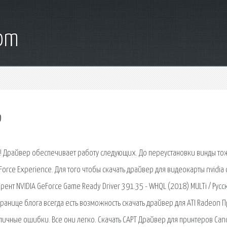
com
р
! Драйвер обеспечивает работу следующих. До переустановки винды то
rce Experience. Для того чтобы скачать драйвер для видеокарты nvidia 
ент NVIDIA GeForce Game Ready Driver 391.35 - WHQL (2018) MULTi / Русс
транице блога всегда есть возможность скачать драйвер для ATI Radeon 
зличные ошибки. Все они легко. Скачать CAPT Драйвер для принтеров Cano