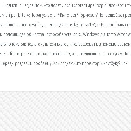
 Ежедневно над сайтом. Что делать, если слетает драйвер видеокарты nvi
 Sniper Elite 4: Не запускается? Вылетает? Тормозит? Нет вещей за пре
 драйвер сетвого wi-fi адапетра для asus b53e-so169x;. КислыйПодкаст 
ры полезны для общества. 2 способа установки Windows 7 вместо Window
татья о том, как подключить компьютер к телевизору при помощи разъе
 FPS – frame per second, количество кадров, сменяющихся в секунду. По
очередь, разделим проблему. Как подключить проектор к ноутбуку? Как