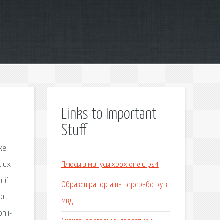
Links to Important
Stuff
же
с их
Плюсы и минусы xbox one и ps4
кий
Образец рапорта на переработку в
При
мвд
n i-