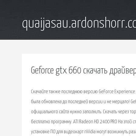
quaijasau.ardonshorr.
Geforce gtx 660 скачать драйве
Скачайте также последнюю версию GeForce Experience.
была обновлена до последней версии и не мерцало! GeFo
официального сайта нужно заполнить. Скачать через торр
бесплатно программу. ATI Radeon HD 2400 PRO На этой с
установке ПО для видеокарт nVidia могут возникнуть ра