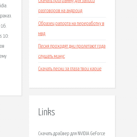
Скачать программу для записи
dia.
разговоров на андроид
дзаказ.
Образец рапорта на переработку в
#16.
мвд
s 10:
Песня проходят дни пролетают года
мов
слушать минус
чему
Скачать песни за глаза твои карие
Links
Скачать драйвер для NVIDIA GeForce