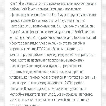
PC и Android RemoteFork это вспомогательная программа для
работы ForkPlayer на смарт. Скачиваем последнюю
официальную версию Remote ForkPlayer на русском языке по
прямой ссылке. Как установить ForkPlayer на Smart TV.
Настройка DNS и возможные ошибки. Где скачать плейлисты.
Подробная информация о том как установить ForkPlayer для
Samsung Smart TV. Подробная установка для. Торрент Torrent
video торрент видео плеер онлайн смотреть онлайн в
хорошем качестве IPTV Smart. Если вы заметили, что
компьютер стал работать гораздо медленней, чем раньше, то
пора. Как то на настраивал подключение интернета к
телевизору Samsung и столкнулся с определенными.
Ответить. Всё делал по инструкции, после завершения
установки компьютер перезагрузился. ᐈЧто такое смарт ТВ в
телевизоре и в каких моделях оно есть?⚡Подробное
описание. В статье подробно рассказано о установке и
настройке виджета NsreamLmod. Все инструкции. Напомню,
что если кому-то нужен так называемый Кинозал lumax :
могут просто скачать.