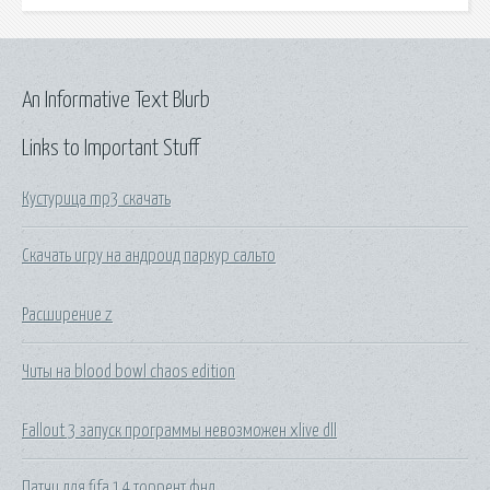
An Informative Text Blurb
Links to Important Stuff
Кустурица mp3 скачать
Скачать игру на андроид паркур сальто
Расширение z
Читы на blood bowl chaos edition
Fallout 3 запуск программы невозможен xlive dll
Патчи для fifa 14 торрент фнл