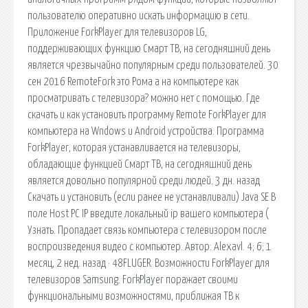
пользователю оперативно искать информацию в сети.
Приложение ForkPlayer для телевизоров LG,
поддерживающих функцию Смарт ТВ, на сегодняшний день
является чрезвычайно популярным среди пользователей. 30
сен 2016 RemoteFork это Рома а на компьютере как
просматривать с телевизора? можно нет с помощью. Где
скачать и как установить программу Remote ForkPlayer для
компьютера на Wndows и Android устройства. Программа
ForkPlayer, которая устанавливается на телевизоры,
обладающие функцией Смарт ТВ, на сегодняшний день
является довольно популярной среди людей. 3 дн. назад
Скачать и установить (если ранее не устанавливали) Java SE В
поле Host PC IP введите локальный ip вашего компьютера (
Узнать. Пропадает связь компьютера с телевизором после
воспроизведения видео с компьютер. Автор: Alexavl. 4; 6; 1
месяц, 2 нед. назад · 48FLUGER. Возможности ForkPlayer для
телевизоров Samsung. ForkPlayer поражает своими
функциональными возможностями, приближая ТВ к