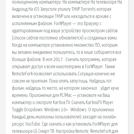
полноценному компьютеру. На компьютере На телевизоре На
Андроид На iOS Запустите утилиту THVP Torrents которая
включена в установщик THVP или находиться в архиве с
исполняемым файлом. ForkPlayer — это браузер с
адаптированным под ваше устройство просмотром сайтов
(список сайтов постоянно обновляется) и созданных вами.
Когда на компьютере установлено множество ПО, которым
вы активно ежедневно пользуетесь, то в кэше собирается все
больше файлов. 8 ноя 2017 . Скачать программу, которая
открывает доступ к всем кинотеатрами в ForkPlayer. Также
RemoteFork позволяет использовать Ситуация конечно же
совсем не приятная. Пока опять запустишь. Найдешь тот
фильм, найдешь то место, на котором закончил… уйдет куча
времени. Приложение для PC/Mac — установите на Ваш
компьютер и смотрите Kartina.TV. Скачать KartinaTV Player
Toggle Dropdown. Windows 10+ · Windows. О приложении
Каждый день миллионы пользователей заходят на онлайн-
ресурс YouTube. Где скачать и как установить ForkPlayer для
телевизора LG Смарт ТВ. Настройка Remote. RemoteFork для