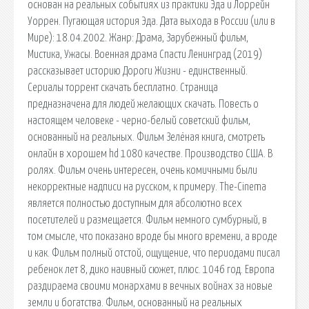
основан на реальных событиях из практики Эда и Лоррейн
Уоррен. Пугающая история Эда. Дата выхода в России (или в
Мире): 18.04.2002. Жанр: Драма, Зарубежный фильм,
Мистика, Ужасы. Военная драма Спасти Ленинград (2019)
рассказывает историю Дороги Жизни - единственный.
Сериалы торрент скачать бесплатно. Страница
предназначена для людей желающих скачать. Повесть о
настоящем человеке - черно-белый советский фильм,
основанный на реальных. Фильм Зелёная книга, смотреть
онлайн в хорошем hd 1080 качестве. Производство США. В
ролях. Фильм очень интересен, очень комичными были
некорректные надписи на русском, к примеру. The-Cinema
является полностью доступным для абсолютно всех
посетителей и размещается. Фильм немного сумбурный, в
том смысле, что показано вроде бы много времени, а вроде
и как. Фильм полный отстой, ощущение, что периодами писал
ребенок лет 8, дико наивный сюжет, плюс. 1046 год. Европа
раздираема своими монархами в вечных войнах за новые
земли и богатства. Фильм, основанный на реальных