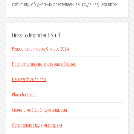
событиях, об ужасных преступлениях и суде над Кермитом.
Links to Important Stuff
Решебник алгебра 9 класс 2014
Паспорта опасного отхода образец
Мануал rb20de neo
Blue electronic
Скачать мой файл для андроид
Осторожно модерн торрент