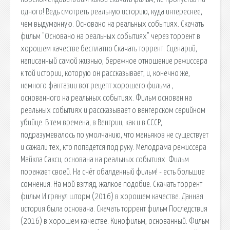
одного! Ведь смотреть реальную историю, куда интереснее,
чем выдуманную. Основано на реальных событиях. Скачать
фильм "Основано на реальных событиях" через торрент в
хорошем качестве бесплатно Скачать торрент. Сценарий,
написанный самой жизнью, бережное отношение режиссера
к той истории, которую он рассказывает, и, конечно же,
немного фантазии вот рецепт хорошего фильма ,
основанного на реальных событиях. Фильм основан на
реальных событиях и рассказывает о венгерском серийном
убийце. В тем времена, в Венгрии, как и в СССР,
подразумевалось по умолчанию, что маньяков не существует
и сажали тех, кто попадется под руку. Мелодрама режиссера
Майкла Сакси, основана на реальных событиях. Фильм
поражает своей. На счёт обалденный фильм! - есть большие
сомнения. На мой взгляд, жалкое подобие. Скачать торрент
фильм И грянул шторм (2016) в хорошем качестве. Данная
история была основана. Скачать торрент фильм Последствия
(2016) в хорошем качестве. Кинофильм, основанный. Фильм