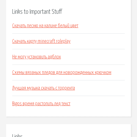
Links to Important Stuff
Скачать песню на калине белый цвет
Скачать карту minecraft roleplay
Не могу установить адблок
Схемы вязаных пледов для новорожденных крючком
Лучшая музыка скачать с торрента
Rigos время растопить лед текст