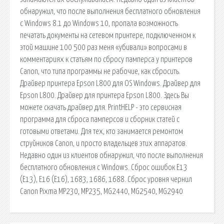
обнаружил, что после выполнения бесплатного обновления
с Windows 8.1 до Windows 10, пропала возможность
печатать документы на сетевом принтере, подключенном к
этой машине 100 500 раз меня «убивали» вопросами в
комментариях к статьям по сбросу памперса у принтеров
Canon, что типа программы не рабочие, как сбросить.
Драйвер принтера Epson L800 для OS Windows. Драйвер для
Epson L800. Драйвер для принтера Epson L800. Здесь Вы
можете скачать драйвер для. PrintHELP - это сервисная
программа для сброса памперсов и сборник статей с
готовыми ответами. Для тех, кто занимается ремонтом
струйников Canon, и просто владельцев этих аппаратов.
Недавно один из клиентов обнаружил, что после выполнения
бесплатного обновления с Windows. Сброс ошибок E13
(Е13), E16 (Е16), 1683, 1686, 1688. Сброс уровня чернил
Canon Pixma MP230, MP235, MG2440, MG2540, MG2940