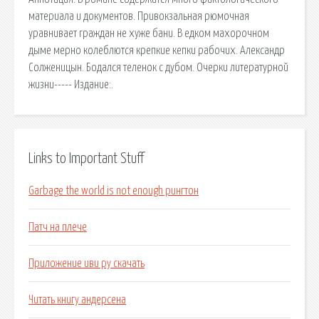
материала и документов. Привокзальная рюмочная
уравнивает граждан не хуже бани. В едком махорочном
дыме мерно колеблются крепкие кепки рабочих. Александр
Солженицын. Бодался теленок с дубом. Очерки литературной
жизни----- Издание:.
Links to Important Stuff
Garbage the world is not enough рингтон
Патч на плече
Приложение иви ру скачать
Читать книгу андерсена