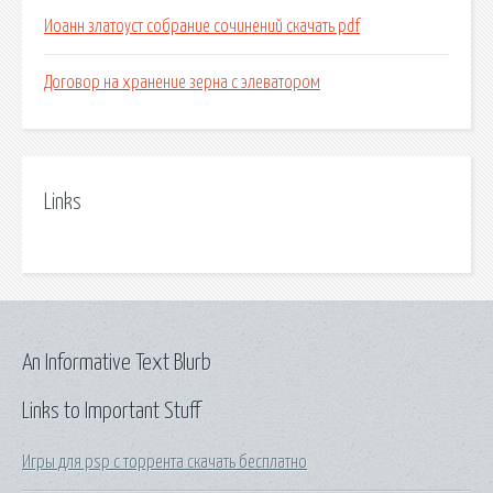
Иоанн златоуст собрание сочинений скачать pdf
Договор на хранение зерна с элеватором
Links
An Informative Text Blurb
Links to Important Stuff
Игры для psp с торрента скачать бесплатно