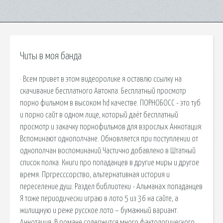
Читы в моя банда
· Всем привет в этом видеоролике я оставлю ссылку на
скачивание бесплатного Автокпа. Бесплатный просмотр
порно фильмом в высоком hd качестве. ПОРНОБОСС - это туб
и порно сайт в одном лице, который даёт бесплатный
просмотр и закачку порнофильмов для взрослых Аннотация:
Вспоминают однополчане. Обновляется при поступлении от
однополчан воспоминаний.Частично добавлено в Штатный
список полка. Книги про попаданцев в другие миры и другое
время. Пргресссорство, альтернативная история и
переселение душ. Раздел библиотеки - Альманах попаданцев
Я тоже периодически играю в лото 5 из 36 на сайте, а
жилищную и реже русское лото – бумажный вариант.
Аннотация: В романе содержится много фактологического