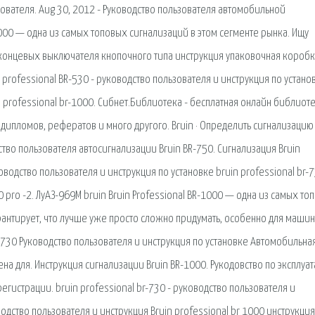
ьзователя. Aug 30, 2012 - Руководство пользователя автомобильной
-1000 — одна из самых топовых сигнализаций в этом сегменте рынка. Ищу
 2 концевых выключателя кнопочного типа инструкция упаковочная коробк
in professional BR-530 - руководство пользователя и инструкция по устано
n professional br-1000. Сибнет.Библиотека - бесплатная онлайн библиоте
 дипломов, рефератов и много другого. Bruin · Определить сигнализацию
ство пользователя автосигнализации Bruin BR-750. Сигнализация Bruin
ководство пользователя и инструкция по установке bruin professional br-
0 pro -2. ЛуАЗ-969М bruin Bruin Professional BR-1000 — одна из самых то
рантирует, что лучше уже просто сложно придумать, особенно для машин.
R-730 Руководство пользователя и инструкция по установке Автомобильна
ена для. Инструкция сигнализации Bruin BR-1000. Рукодовство по эксплуа
егистрации. bruin professional br-730 - руководство пользователя и
водство пользователя и инструкция Bruin professional br 1000 инструкция