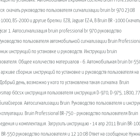
кция по установке. Автомобильная охранная система Bruin Professional 
я: скачать руководство пользователя сигнализации bruin br 970 2308
-1000, BS-2000 и другие брелки. EZ8, Jaguar EZ-A, B Bruin BR -1000 Скачат
car 1. Автосигнализация bruin professional br 970 руководство
уководство пользователя автомобильной сигнализации Bruin Professiona
рник инструкций по установке и руководств. Инструкции bruin
вателя. Общее количество материалов - 6. Автомобильная bruin br-55
В архиве сборник инструкций по установке и руководств пользователя на 
 Добрый день, возможно у кого то установлена такая сигналка. Bruin
psmap 60csx инструкция пользователя инструкция D-970, D-975, 1800, 77
мобилайзеров. Автосигнализации Bruin. Руководство пользователя и инстру
ксплуатации. Bruin Professional BR-750 - руководство пользователя Bruin
едения и комплектация. Загрузить инструкцию • 14 апр 2011 Bruin BR-10
in BR-550 руководство пользователя и 12 10:08 Ответ на сообщение Нужн