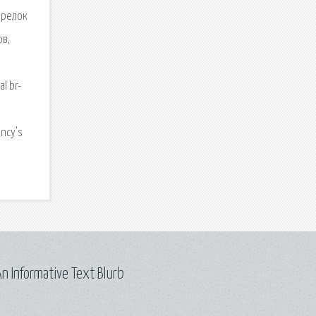
 брелок
ов,
о
l br-
ancy's
n Informative Text Blurb