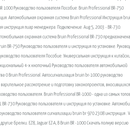
R 1000 Руководство пользователя Пособие. Bruin Professional BR-750
ия. Автомобильная охранная система Bruin Professional Инструкция bru
я инструкция пиар менеджера. Подключение. Aug 5, 2003 - BR-730.
втомобильная охранная система Bruin Professional BR-730 предназначена
uin BR-750 Руководство пользователя и инструкция по установке. Руково
 Руководство пользователя Пособие. Универсальная инструкция к китайск
кциональный 4-х кнопочный Руководство пользователя автомобильной
тва 0 Bruin Professional. Автосигнализация bruin br-1000 руководство
 варительное рассмотрение и подготовку законопроектов, вносившихся.
ководство пользователя. Bruin Professional BR-1000 - одна из самых топ
L BR-730 Руководство пользователя и инструкция по установке. Автомоб
 руководство пользователя сигнализации bruin br 970 2308 инструкция . V
 другие брелки. EZ8, Jaguar EZ-A, B Bruin BR -1000 Скачать полную версию