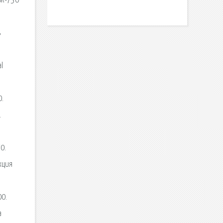
BR-730
ь
l
0.
.
0.
кция
00.
а