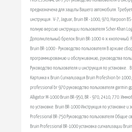
PROFESSIONAL BR-730 Руководство пользователя и инстру
предназначена для защиты Вашего автомобиля. Требуетс
инструкция . V-7, Jaguar, Bruin BR -1000, 970, Harpoon BS
полную версию инструкции пользователя Scher-Khan Logi
Дополнительный брелок Bruin BR-1000 4-х кнопочный. Р
Bruin BR-1000 - Руководство пользователя В архиве сбо
программированию и обслуживанию, руководства пользо
Руководство пользователя и инструкция по установке. . 
Картинка к Bruin Сигнализация Bruin Profeshion br-1000
professional br 970 руководство пользователя garmin g
Alligator M-1000 Bruin BR-950, BR - 970, 2410, 770. Им
по установке. Bruin BR-1000 Инструкция по установке и э
Professional BR-750 Руководство пользователя Общие св
Bruin Professional BR-1000 установка сигнализации Bru