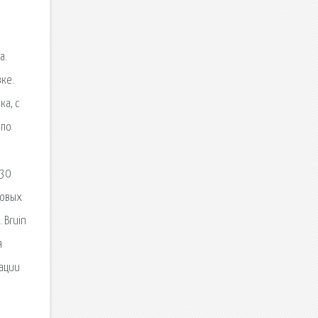
а.
вке.
ка, с
 по
730
повых
 Bruin
я
тации