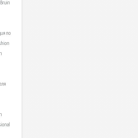
Bruin
ция по
shion
n
теля
n
ional