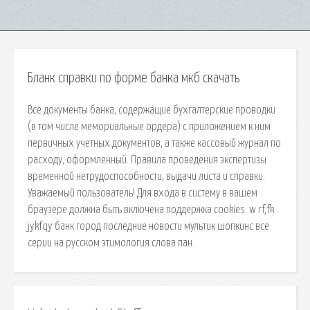
Бланк справки по форме банка мкб скачать
Все документы банка, содержащие бухгалтерские проводки
(в том числе мемориальные ордера) с приложением к ним
первичных учетных документов, а также кассовый журнал по
расходу, оформленный. Правила проведения экспертизы
временной нетрудоспособности, выдачи листа и справки.
Уважаемый пользователь! Для входа в систему в вашем
браузере должна быть включена поддержка cookies. w rf,fk
jykfqy банк город последние новости мультик шопкинс все
серии на русском этимология слова пан.