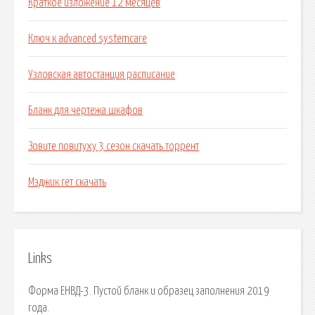
Краткое изложение 12 месяцев
Ключ к advanced systemcare
Узловская автостанция расписание
Бланк для чертежа шкафов
Зовите повитуху 3 сезон скачать торрент
Мэджик гет скачать
Links
Форма ЕНВД-3. Пустой бланк и образец заполнения 2019
года.