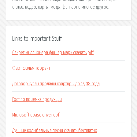
статьи, видео, карты, моды, фан-арт и многое другое.
Links to Important Stuff
Секрет миллионера фишер марк скачать pdf
Фарт фильм торрент
Договор купли продажи квартиры до 1998 года
Гост по приемке продукции
Microsoft dbase driver dbf
Лучшие колыбельные песни скачать бесплатно