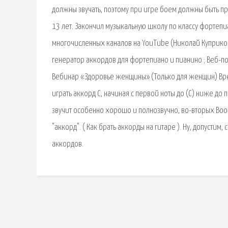
должны звучать, поэтому при игре боем должны быть пр
13 лет. Закончил музыкальную школу по классу фортепи
многочисленных каналов на YouTube (Николай Куприков,
генератор аккордов для фортепиано и пианино ; Веб-пор
Вебинар «Здоровье женщины» (Только для женщин) Вре
играть аккорд С, начиная с первой ноты до (С) ниже до
звучит особенно хорошо и полнозвучно, во-вторых Вооб
"аккорд". ( Как брать аккорды на гитаре ). Ну, допустим
аккордов.