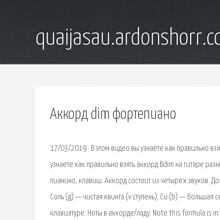
quaijasau.ardonshorr.
Аккорд dim фортепиано
17/03/2019 · В этом видео вы узнаете как правильно вз
узнаете как правильно взять аккорд Bdim на гитаре ра
пианино, клавиш. Аккорд состоит из четырех звуков: До (
Соль (g) — чистая квинта (v ступень); Си (b) — большая с
клавиатуре: Ноты в аккорде/ладу: Note this formula is in