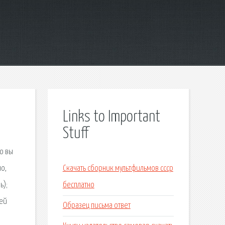
Links to Important
Stuff
ео вы
о,
Скачать сборник мультфильмов ссср
ь);
бесплатно
сей
Образец письма ответ