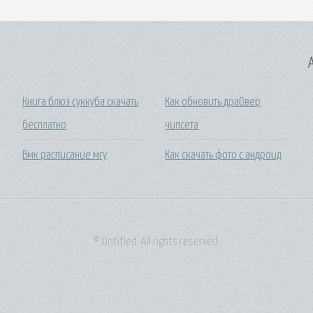
A
Книга блюз суккуба скачать
Как обновить драйвер
бесплатно
чипсета
Вмк расписание мгу
Как скачать фото с андроид
© Untitled. All rights reserved.