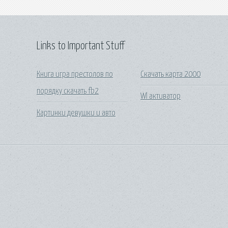
Links to Important Stuff
Книга игра престолов по
Скачать карта 2000
порядку скачать fb2
Wl активатор
Картинки девушки и авто