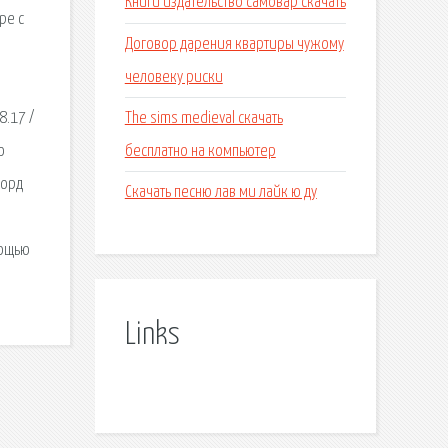
Книги издательство самовар скачать
ре с
Договор дарения квартиры чужому
человеку риски
The sims medieval скачать
8.17 /
бесплатно на компьютер
о
корд
Скачать песню лав ми лайк ю ду
мощью
Links