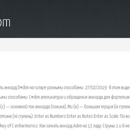
com
ять аккорд D#dim на гитаре разными способами. 27/02/2019 · В этом вид
зными способами. C#dim аппликатура и обращения аккорда для фортепиан
c) — основной тон аккорда (тоника); Ми (e) — большая терция (iii ступен
ептима (vii ступень). Enter as Numbers Enter as Notes Enter as Scale: По в
 key of C enharmonics. Как зажать аккорд Adim на 13 ладу: Струны 1 и 6 не