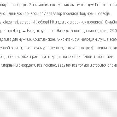
иглушены. Струны 2 и 4 зажимаются указательным пальцем Играю на гита
ано. Занимаюсь вокалом с 17 лет.Автор проектов Полумрак и ddkolja и
 dieza.net, затворНИК, обзорНИК и других сторонник проектов). Онлайн
тал imbf.org ← Назад в рубрику ↑ Наверх. Рекомендовано для вас. 28.0
д пива для мужчин. Христианское. Аккомпанируя мелодиям, лучше всег
 первой октавы, и вот почему: во-первых, в этом регистре фортепиано ак
ще, если Вы уже играете на гитаре, то наверняка знакомы с понятием
, с гитарными аккордами все понятно, ведь там все только и строится с по